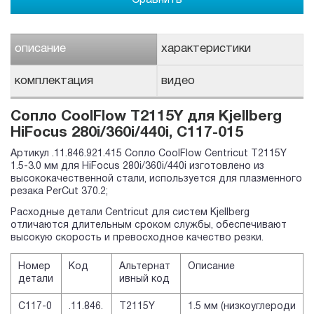
описание
характеристики
комплектация
видео
Сопло CoolFlow T2115Y для Kjellberg
HiFocus 280i/360i/440i, C117-015
Артикул .11.846.921.415 Сопло CoolFlow Centricut T2115Y
1.5-3.0 мм для HiFocus 280i/360i/440i изготовлено из
высококачественной стали, используется для плазменного
резака PerCut 370.2;
Расходные детали Centricut для систем Kjellberg
отличаются длительным сроком службы, обеспечивают
высокую скорость и превосходное качество резки.
Номер
Код
Альтернат
Описание
детали
ивный код
C117-0
.11.846.
T2115Y
1.5 мм (низкоуглероди