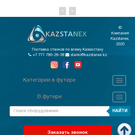
<
>
©
Компания
Kazstanex,
2020
Поставка станков по всему Казахстану
+7 771 780-28-38
stanki@kazstanex.kz
Категории в футере
В футере
НАЙТИ
Заказать звонок