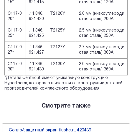
15*
921.415
стая сталь) 120A
C117-0
.11.846.
T2120Y
2.0 мм (низкоуглероди
20*
921.420
стая сталь) 200A
C117-0
.11.846.
T2125Y
2.5 мм (низкоуглероди
25*
921.425
стая сталь) 250A
C117-0
.11.846.
T2127Y
2.7 мм (низкоуглероди
27*
921.427
стая сталь) 300A
C117-0
.11.846.
T2130Y
3.0 мм (низкоуглероди
30*
921.430
стая сталь) 360A
*Детали Centricut имеют уникальную конструкцию
Hypertherm, которая отличается от конструкции деталей
производителей комплексного оборудования.
Смотрите также
Сопло/защитный экран flushcut, 420489