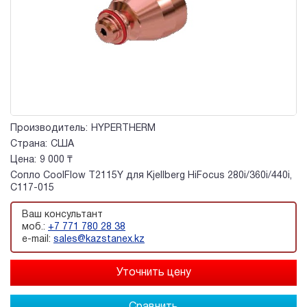
Производитель:
HYPERTHERM
Страна:
США
Цена:
9 000 ₸
Сопло CoolFlow T2115Y для Kjellberg HiFocus 280i/360i/440i,
C117-015
Ваш консультант
моб.:
+7 771 780 28 38
e-mail:
sales@kazstanex.kz
Сравнить