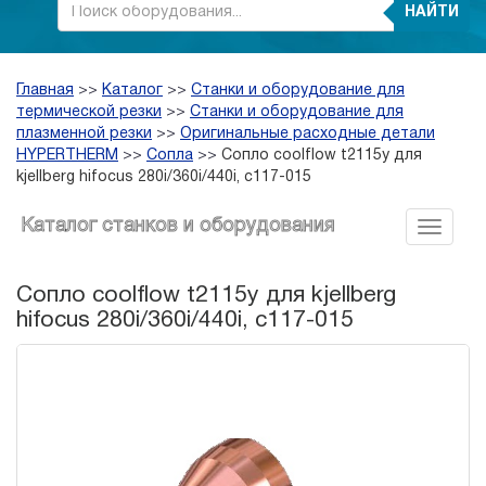
НАЙТИ
Главная
>>
Каталог
>>
Станки и оборудование для
термической резки
>>
Станки и оборудование для
плазменной резки
>>
Оригинальные расходные детали
HYPERTHERM
>>
Сопла
>>
Сопло coolflow t2115y для
kjellberg hifocus 280i/360i/440i, c117-015
Каталог станков и оборудования
Сопло coolflow t2115y для kjellberg
hifocus 280i/360i/440i, c117-015