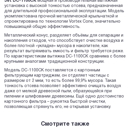
Jet DC-1100CK
мощная и производительная вытяжная
установка с высокой тонкостью отсева, предназначенная
для длительной профессиональной эксплуатации. Модель
укомплектована прочной металлической крыльчаткой и
спроектирована по технологии Vortex Cone, значительно
повышающей общую эффективность.
Металлический конус, разделяет объёмы для сепарации и
накопления отходов, что способствует очистке воздуха и
более плотной «укладке» мусора в накопителе, как
результат вытряхивать емкость и фильтр требуется реже.
По характеристикам вытяжка DC-1100CK сравнима с более
крупными аналогами традиционной конструкции.
Модель DC-1100CK поставляется с картонным
фильтрующим картриджем, он отделяет частицы с
размером от 2 мкм, то есть более 99,9% мусора. Такая
тонкость отсева позволяет эффективно очищать воздух
даже от мелкой древесной пыли, образующейся при
пилении и шлифовании древесины. Ещё одно достоинство
картонного фильтра – рукоятка быстрой очистки,
позволяющая стряхнуть его, не открывая установку.
Смотрите также