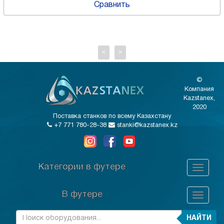
Сравнить
<
>
©
Компания
Kazstanex,
2020
Поставка станков по всему Казахстану
+7 771 780-28-38
stanki@kazstanex.kz
Категории в футере
В футере
НАЙТИ