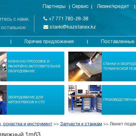
Партнеры
Сервис
Лизинг/кредит
+7 771 780-28-38
тесь с нами,
stanki@kazstanex.kz
 остальное:
Горячие предложения
Поставленные 
в
КУЗНЕЧНО-ПРЕССОВОЕ И
СТАНКИ И ОБОРУД
РАСКРОЙНО ЗАГОТОВИТЕЛЬНОЕ
ТЕРМИЧЕСКОЙ РЕЗ
ОБОРУДОВАНИЕ
ОБОРУДОВАНИЕ ДЛЯ
ПРОИЗВОДСТВЕНН
АВТОСЕРВИСОВ И СТО
, оснастка и инструмент
>>
Запчасти к станкам
>>
Люнет подв
движный 1m63