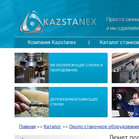
Просто свяжи
а мы сделаем
Каталог станко
Компания Kazstanex
МЕТАЛЛОРЕЖУЩИЕ СТАНКИ И
ОБОРУДОВАНИЕ
ДЕРЕВООБРАБАТЫВАЮЩИЕ
СТАНКИ
Главная
>>
Каталог
>>
Около станочное оборудование
Люнет по