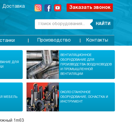
Доставка
Заказать звонок
НАЙТИ
Производство
Контакты
станки
ВЕНТИЛЯЦИОННОЕ
ОБОРУДОВАНИЕ ДЛЯ
ОВАНИЕ ДЛЯ
ПРОИЗВОДСТВА ВОЗДУХОВОДОВ
КИ
И ПРОМЫШЛЕННОЙ
ВЕНТИЛЯЦИИ
ОКОЛО СТАНОЧНОЕ
АЯ МЕБЕЛЬ
ОБОРУДОВАНИЕ, ОСНАСТКА И
ИНСТРУМЕНТ
ижный 1m63