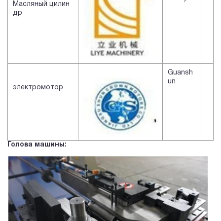
Масляный цилин
др
Guansh
un
электромотор
Голова машины: