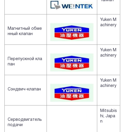
Taiwan
Yuken M
achinery
Магнитный обме
нный клапан
Yuken M
achinery
Перепускной кла
пан
Yuken M
achinery
Сэндвич-клапан
Mitsubis
hi, Japa
Серводвигатель
n
подачи