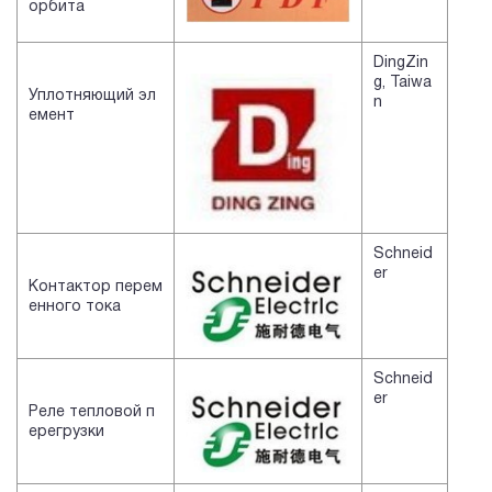
орбита
DingZin
g, Taiwa
Уплотняющий эл
n
емент
Schneid
er
Контактор перем
енного тока
Schneid
er
Реле тепловой п
ерегрузки