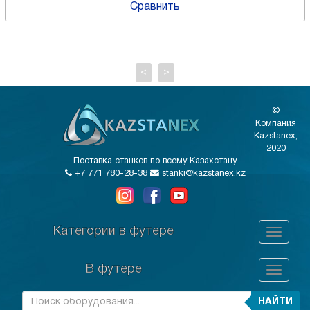
Сравнить
<
>
©
Компания
Kazstanex,
2020
Поставка станков по всему Казахстану
+7 771 780-28-38
stanki@kazstanex.kz
Категории в футере
В футере
НАЙТИ