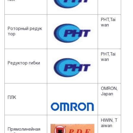
PHT,Tai
wan
Роторный редук
тор
PHT,Tai
wan
Редуктор гибки
OMRON,
Japan
ПЛК
HIWIN, T
aiwan
Прямолинейная