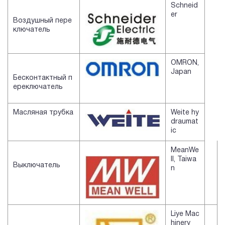
Schneid
er
Воздушный пере
ключатель
OMRON,
Japan
Бесконтактный п
ереключатель
Масляная трубка
Weite hy
draumat
ic
MeanWe
ll, Taiwa
Выключатель
n
Liye Mac
hinery