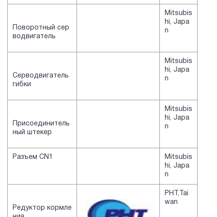
Mitsubis
hi, Japa
Поворотный сер
n
водвигатель
Mitsubis
hi, Japa
Серводвигатель
n
гибки
Mitsubis
hi, Japa
Присоединитель
n
ный штекер
Разъем CN1
Mitsubis
hi, Japa
n
PHT,Tai
wan
Редуктор кормле
ния