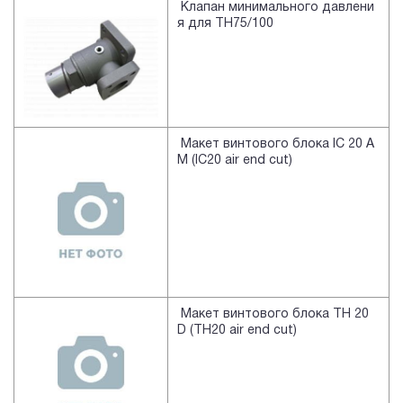
Клапан минимального давлени
я для TH75/100
Макет винтового блока IC 20 A
M (IC20 air end cut)
Макет винтового блока TH 20
D (TH20 air end cut)