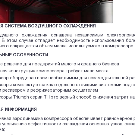
Я СИСТЕМА ВОЗДУШНОГО ОХЛАЖДЕНИЯ
здушного охлаждения оснащена независимым электроприв
. В этом случае отпадает необходимость использования бол
т чего сокращается объём масла, используемого в компрессоре.
ЬНЫЕ ОСОБЕННОСТИ
е решение для предприятий малого и среднего бизнеса
ная конструкция компрессора требует мало места
сор оборудован всем необходимым для незамедлительной р
соры комплектуются как отдельно стоящими системами подгот
 ресивером и рефрижераторным осушителем
соры Triumph серии TH это верный способ снижения затрат н
.
АЯ ИНФОРМАЦИЯ
вная аэродинамика компрессора обеспечивает равномерное р
к увеличению эффективности охлаждения основных узлов, сни
ма;