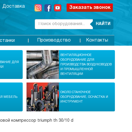
Доставка
Заказать звонок
НАЙТИ
Производство
Контакты
станки
ВЕНТИЛЯЦИОННОЕ
ОБОРУДОВАНИЕ ДЛЯ
ОВАНИЕ ДЛЯ
ПРОИЗВОДСТВА ВОЗДУХОВОДОВ
КИ
И ПРОМЫШЛЕННОЙ
ВЕНТИЛЯЦИИ
ОКОЛО СТАНОЧНОЕ
АЯ МЕБЕЛЬ
ОБОРУДОВАНИЕ, ОСНАСТКА И
ИНСТРУМЕНТ
овой компрессор triumph th 30/10 d