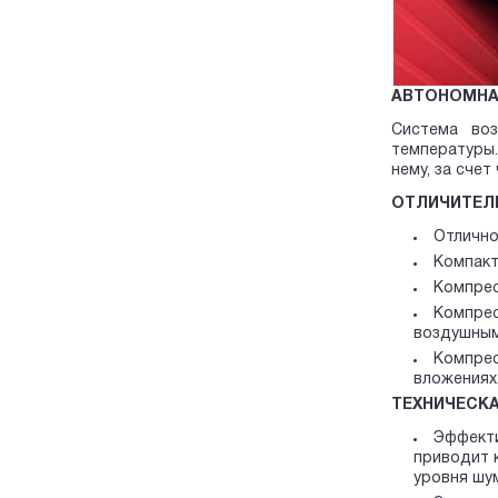
АВТОНОМНА
Система во
температуры
нему, за сче
ОТЛИЧИТЕЛ
Отлично
Компакт
Компрес
Компрес
воздушным
Компрес
вложениях
ТЕХНИЧЕСК
Эффекти
приводит 
уровня шу