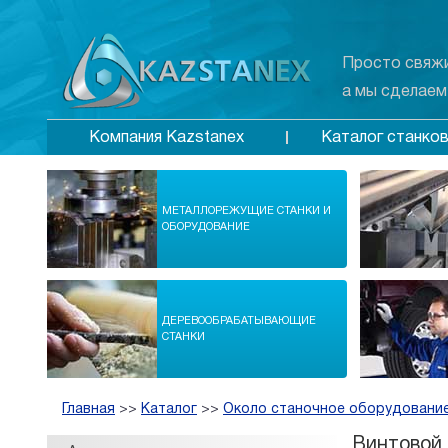
Просто свяжи
а мы сделаем
Каталог станко
Компания Kazstanex
МЕТАЛЛОРЕЖУЩИЕ СТАНКИ И
ОБОРУДОВАНИЕ
ДЕРЕВООБРАБАТЫВАЮЩИЕ
СТАНКИ
Главная
>>
Каталог
>>
Около станочное оборудование
Винтовой 