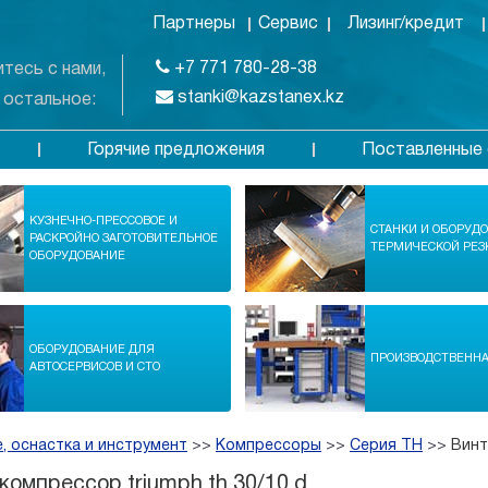
Партнеры
Сервис
Лизинг/кредит
+7 771 780-28-38
тесь с нами,
stanki@kazstanex.kz
 остальное:
Горячие предложения
Поставленные 
в
КУЗНЕЧНО-ПРЕССОВОЕ И
СТАНКИ И ОБОРУД
РАСКРОЙНО ЗАГОТОВИТЕЛЬНОЕ
ТЕРМИЧЕСКОЙ РЕЗ
ОБОРУДОВАНИЕ
ОБОРУДОВАНИЕ ДЛЯ
ПРОИЗВОДСТВЕНН
АВТОСЕРВИСОВ И СТО
, оснастка и инструмент
>>
Компрессоры
>>
Серия TH
>>
Винт
компрессор triumph th 30/10 d