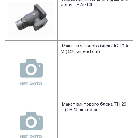
я для TH75/100
Макет винтового блока IC 20 A
M (IC20 air end cut)
Макет винтового блока TH 20
D (TH20 air end cut)