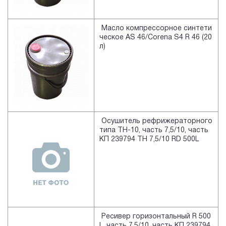
Масло компрессорное синтети
ческое AS 46/Corena S4 R 46 (20
л)
Осушитель рефрижераторного
типа TH-10, часть 7,5/10, часть
КП 239794 TH 7,5/10 RD 500L
Ресивер горизонтальный R 500
L, часть 7,5/10, часть КП 239794