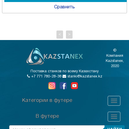
Сравнить
<
>
©
Компания
Kazstanex,
2020
Поставка станков по всему Казахстану
+7 771 780-28-38
stanki@kazstanex.kz
Категории в футере
В футере