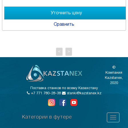
Сравнить
<
>
©
Компания
Kazstanex,
2020
Поставка станков по всему Казахстану
+7 771 780-28-38
stanki@kazstanex.kz
Категории в футере