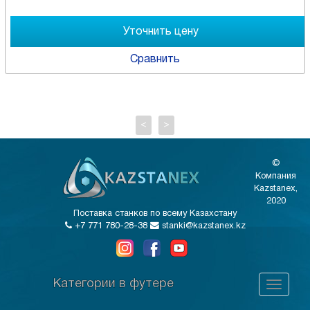
Сравнить
<
>
©
Компания
Kazstanex,
2020
Поставка станков по всему Казахстану
+7 771 780-28-38
stanki@kazstanex.kz
Категории в футере