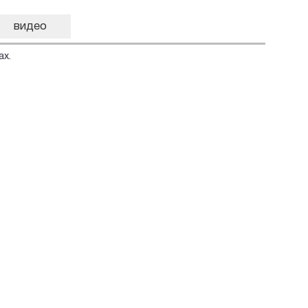
видео
ах.