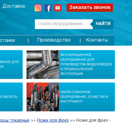
Доставка
Заказать звонок
НАЙТИ
Производство
Контакты
станки
ВЕНТИЛЯЦИОННОЕ
ОБОРУДОВАНИЕ ДЛЯ
ОВАНИЕ ДЛЯ
ПРОИЗВОДСТВА ВОЗДУХОВОДОВ
КИ
И ПРОМЫШЛЕННОЙ
ВЕНТИЛЯЦИИ
ОКОЛО СТАНОЧНОЕ
АЯ МЕБЕЛЬ
ОБОРУДОВАНИЕ, ОСНАСТКА И
ИНСТРУМЕНТ
езцы токарные
>>
Ножи для фрез
>>
Ножи для фрез -