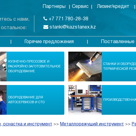
Партнеры
Сервис
Лизинг/кредит
+7 771 780-28-38
тесь с нами,
stanki@kazstanex.kz
 остальное:
Горячие предложения
Поставленные 
в
КУЗНЕЧНО-ПРЕССОВОЕ И
СТАНКИ И ОБОРУД
РАСКРОЙНО ЗАГОТОВИТЕЛЬНОЕ
ТЕРМИЧЕСКОЙ РЕЗ
ОБОРУДОВАНИЕ
ОБОРУДОВАНИЕ ДЛЯ
ПРОИЗВОДСТВЕНН
АВТОСЕРВИСОВ И СТО
, оснастка и инструмент
>>
Металлорежущий инструмент
>>
Р