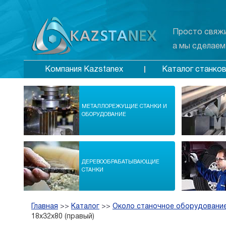
Просто свяжи
а мы сделаем
Каталог станко
Компания Kazstanex
МЕТАЛЛОРЕЖУЩИЕ СТАНКИ И
ОБОРУДОВАНИЕ
ДЕРЕВООБРАБАТЫВАЮЩИЕ
СТАНКИ
Главная
>>
Каталог
>>
Около станочное оборудование
18х32х80 (правый)