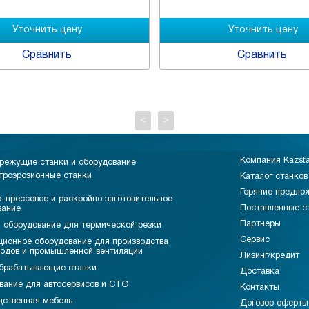
Сравнить
Сравнить
<
>
Компания Kazst
режущие станки и оборудование
троэрозионные станки
Каталог станков
Горячие предло
-прессовое и раскройно заготовительное
Поставленные с
вание
Партнеры
 оборудование для термической резки
Сервис
ционное оборудование для производства
водов и промышленной вентиляции
Лизинг/кредит
брабатывающие станки
Доставка
вание для автосервисов и СТО
Контакты
дственная мебель
Договор оферты