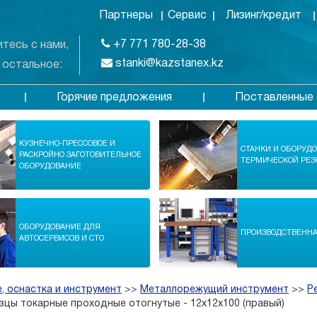
Партнеры
Сервис
Лизинг/кредит
+7 771 780-28-38
тесь с нами,
stanki@kazstanex.kz
 остальное:
Горячие предложения
Поставленные 
в
КУЗНЕЧНО-ПРЕССОВОЕ И
СТАНКИ И ОБОРУД
РАСКРОЙНО ЗАГОТОВИТЕЛЬНОЕ
ТЕРМИЧЕСКОЙ РЕЗ
ОБОРУДОВАНИЕ
ОБОРУДОВАНИЕ ДЛЯ
ПРОИЗВОДСТВЕНН
АВТОСЕРВИСОВ И СТО
, оснастка и инструмент
>>
Металлорежущий инструмент
>>
Р
зцы токарные проходные отогнутые - 12х12х100 (правый)