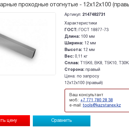
арные проходные отогнутые - 12х12х100 (прав
Артикул:
2147482731
Характеристики
ГОСТ:
ГОСТ 18877-73
Длина:
100 мм
Ширина:
12 мм
Высота:
12 мм
Вес:
0,11 кг
Сплав:
Т15К6, ВК8, Т5К10, Т30К
Сторона:
правый
Цена:
по запросу
12х12х100 (правый)
Ваш консультант
моб.:
+7 771 780 28 38
e-mail:
tools@kazstanex.kz
Сравнить