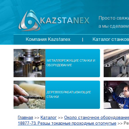
Просто свяжи
а мы сделаем
Каталог станко
Компания Kazstanex
МЕТАЛЛОРЕЖУЩИЕ СТАНКИ И
ОБОРУДОВАНИЕ
ДЕРЕВООБРАБАТЫВАЮЩИЕ
СТАНКИ
Главная
>>
Каталог
>>
Около станочное оборудование
18877-73. Резцы токарные проходные отогнутые
>>
Ре