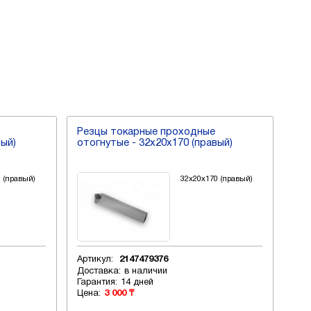
Резцы токарные проходные
Ре
вый)
отогнутые - 32х20х170 (правый)
ото
 (правый)
32х20х170 (правый)
Артикул:
2147479376
Арт
Доставка:
в наличии
Дос
Гарантия:
14 дней
Гар
Цена:
3 000 ₸
Цен