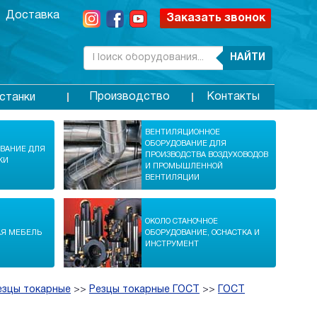
Доставка
Заказать звонок
НАЙТИ
Производство
Контакты
станки
ВЕНТИЛЯЦИОННОЕ
ОБОРУДОВАНИЕ ДЛЯ
ОВАНИЕ ДЛЯ
ПРОИЗВОДСТВА ВОЗДУХОВОДОВ
КИ
И ПРОМЫШЛЕННОЙ
ВЕНТИЛЯЦИИ
ОКОЛО СТАНОЧНОЕ
АЯ МЕБЕЛЬ
ОБОРУДОВАНИЕ, ОСНАСТКА И
ИНСТРУМЕНТ
езцы токарные
>>
Резцы токарные ГОСТ
>>
ГОСТ