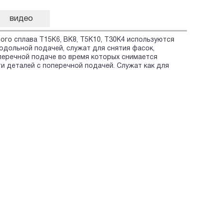
видео
го сплава Т15К6, ВК8, Т5К10, Т30К4 используются
одольной подачей, служат для снятия фасок,
перечной подаче во время которых снимается
 деталей с поперечной подачей. Служат как для