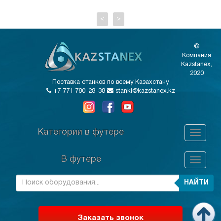
<
>
©
Компания
Kazstanex,
2020
Поставка станков по всему Казахстану
+7 771 780-28-38
stanki@kazstanex.kz
Категории в футере
В футере
НАЙТИ
Заказать звонок