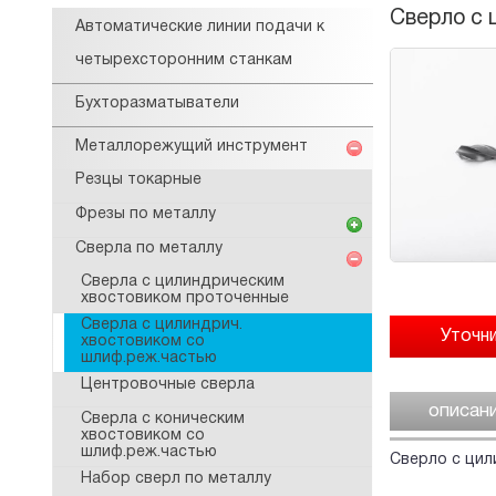
Сверло с 
Автоматические линии подачи к
четырехсторонним станкам
Бухторазматыватели
Металлорежущий инструмент
Резцы токарные
Фрезы по металлу
Сверла по металлу
Сверла с цилиндрическим
хвостовиком проточенные
Сверла с цилиндрич.
хвостовиком со
шлиф.реж.частью
Центровочные сверла
описан
Сверла с коническим
хвостовиком со
шлиф.реж.частью
Сверло с ци
Набор сверл по металлу