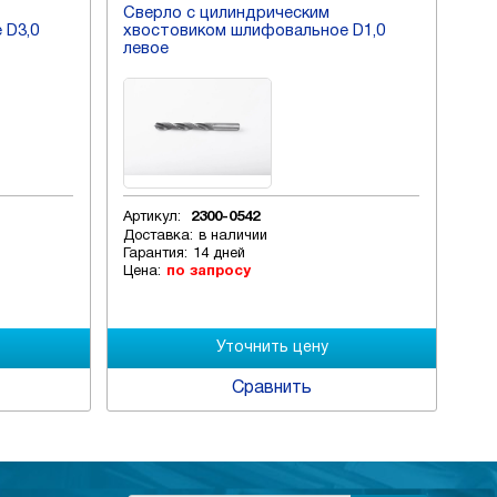
Сверло с цилиндрическим
Св
 D3,0
хвостовиком шлифовальное D1,0
хв
левое
ле
Артикул:
2300-0542
Арт
Доставка:
в наличии
Дос
Гарантия:
14 дней
Гар
Цена:
по запросу
Цен
Сравнить