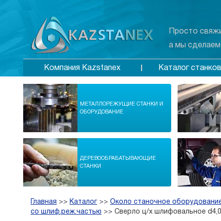
Просто свяжи
а мы сделаем
Каталог станко
Компания Kazstanex
МЕТАЛЛОРЕЖУЩИЕ СТАНКИ И
ОБОРУДОВАНИЕ
ДЕРЕВООБРАБАТЫВАЮЩИЕ
СТАНКИ
Главная
>>
Каталог
>>
Около станочное оборудование
со шлиф.реж.частью
>>
Сверло ц/х шлифовальное d4,