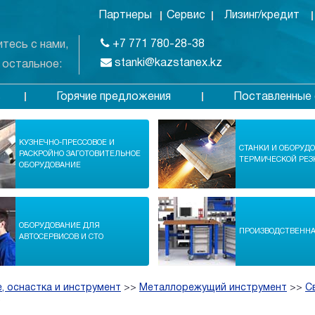
Партнеры
Сервис
Лизинг/кредит
+7 771 780-28-38
тесь с нами,
stanki@kazstanex.kz
 остальное:
Горячие предложения
Поставленные 
в
КУЗНЕЧНО-ПРЕССОВОЕ И
СТАНКИ И ОБОРУД
РАСКРОЙНО ЗАГОТОВИТЕЛЬНОЕ
ТЕРМИЧЕСКОЙ РЕЗ
ОБОРУДОВАНИЕ
ОБОРУДОВАНИЕ ДЛЯ
ПРОИЗВОДСТВЕНН
АВТОСЕРВИСОВ И СТО
, оснастка и инструмент
>>
Металлорежущий инструмент
>>
С
0