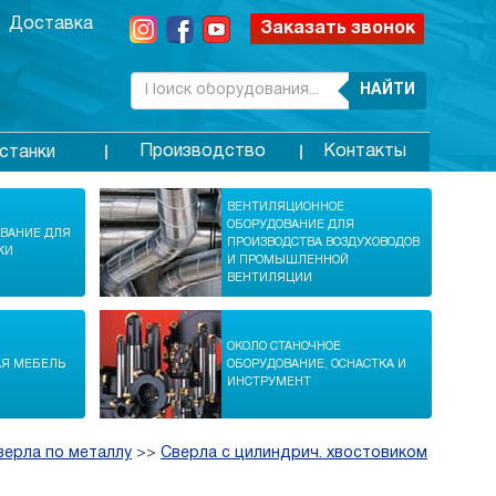
Доставка
Заказать звонок
НАЙТИ
Производство
Контакты
станки
ВЕНТИЛЯЦИОННОЕ
ОБОРУДОВАНИЕ ДЛЯ
ОВАНИЕ ДЛЯ
ПРОИЗВОДСТВА ВОЗДУХОВОДОВ
КИ
И ПРОМЫШЛЕННОЙ
ВЕНТИЛЯЦИИ
ОКОЛО СТАНОЧНОЕ
АЯ МЕБЕЛЬ
ОБОРУДОВАНИЕ, ОСНАСТКА И
ИНСТРУМЕНТ
верла по металлу
>>
Сверла с цилиндрич. хвостовиком