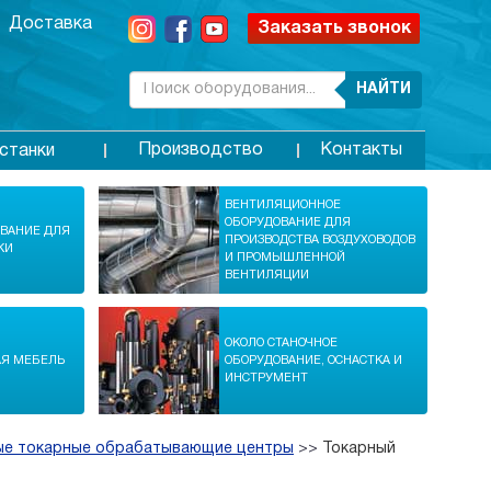
Доставка
Заказать звонок
НАЙТИ
Производство
Контакты
станки
ВЕНТИЛЯЦИОННОЕ
ОБОРУДОВАНИЕ ДЛЯ
ОВАНИЕ ДЛЯ
ПРОИЗВОДСТВА ВОЗДУХОВОДОВ
КИ
И ПРОМЫШЛЕННОЙ
ВЕНТИЛЯЦИИ
ОКОЛО СТАНОЧНОЕ
АЯ МЕБЕЛЬ
ОБОРУДОВАНИЕ, ОСНАСТКА И
ИНСТРУМЕНТ
ые токарные обрабатывающие центры
>>
Токарный