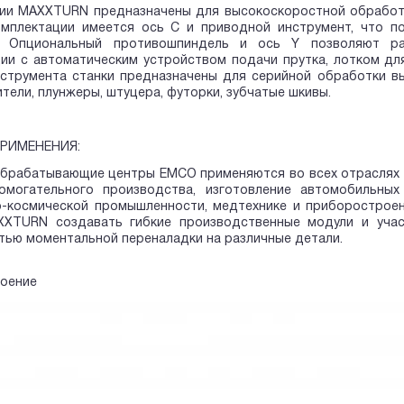
ии MAXXTURN предназначены для высокоскоростной обработк
омплектации имеется ось С и приводной инструмент, что п
. Опциональный противошпиндель и ось Y позволяют ра
ии с автоматическим устройством подачи прутка, лотком для
струмента станки предназначены для серийной обработки вы
тели, плунжеры, штуцера, футорки, зубчатые шкивы.
РИМЕНЕНИЯ:
брабатывающие центры EMCO применяются во всех отраслях м
омогательного производства, изготовление автомобильных
-космической промышленности, медтехнике и приборостроен
XXTURN создавать гибкие производственные модули и учас
ью моментальной переналадки на различные детали.
оение