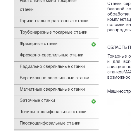
Настольные мини токарные
Станки сер
базовой к
станки
обработки
комплектац
Горизонтально расточные станки
поломки ин
распредели
Трубонарезные токарные станки
Фрезерные станки
ОБЛАСТЬ П
Фрезерно-сверлильные станки
Токарные о
и для всп
Радиально сверлильные станки
авиационно
станковMA
возможност
Вертикально сверлильные станки
Магнитные сверлильные станки
Машиностр
Заточные станки
Точильно-шлифовальные станки
Плоскошлифовальные станки