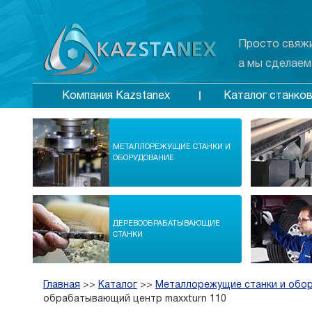
Просто свяжи
а мы сделаем
Каталог станко
Компания Kazstanex
МЕТАЛЛОРЕЖУЩИЕ СТАНКИ И
ОБОРУДОВАНИЕ
ДЕРЕВООБРАБАТЫВАЮЩИЕ
СТАНКИ
Главная
>>
Каталог
>>
Металлорежущие станки и обо
обрабатывающий центр maxxturn 110