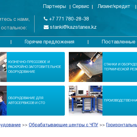
Партнеры
Сервис
Лизинг/кредит
+7 771 780-28-38
тесь с нами,
stanki@kazstanex.kz
 остальное:
Горячие предложения
Поставленные 
в
КУЗНЕЧНО-ПРЕССОВОЕ И
СТАНКИ И ОБОРУД
РАСКРОЙНО ЗАГОТОВИТЕЛЬНОЕ
ТЕРМИЧЕСКОЙ РЕЗ
ОБОРУДОВАНИЕ
ОБОРУДОВАНИЕ ДЛЯ
ПРОИЗВОДСТВЕНН
АВТОСЕРВИСОВ И СТО
рудование
>>
Обрабатывающие центры с ЧПУ
>>
Горизонтальн