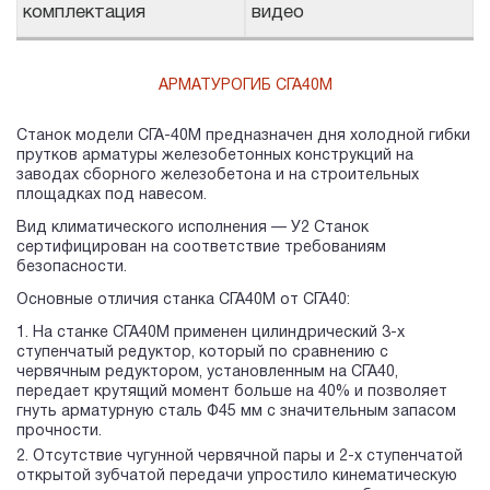
комплектация
видео
АРМАТУРОГИБ СГА40М
Станок модели СГА-40М предназначен дня холодной гибки
прутков арматуры железобетонных конструкций на
заводах сборного железобетона и на строительных
площадках под навесом.
Вид климатического исполнения — У2 Станок
сертифицирован на соответствие требованиям
безопасности.
Основные отличия станка СГА40М от СГА40:
На станке СГА40М применен цилиндрический 3-х
ступенчатый редуктор, который по сравнению с
червячным редуктором, установленным на СГА40,
передает крутящий момент больше на 40% и позволяет
гнуть арматурную сталь Ф45 мм с значительным запасом
прочности.
Отсутствие чугунной червячной пары и 2-х ступенчатой
открытой зубчатой передачи упростило кинематическую