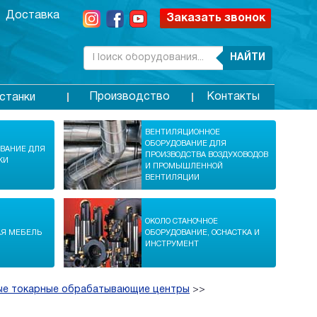
Доставка
Заказать звонок
НАЙТИ
Производство
Контакты
станки
ВЕНТИЛЯЦИОННОЕ
ОБОРУДОВАНИЕ ДЛЯ
ОВАНИЕ ДЛЯ
ПРОИЗВОДСТВА ВОЗДУХОВОДОВ
КИ
И ПРОМЫШЛЕННОЙ
ВЕНТИЛЯЦИИ
ОКОЛО СТАНОЧНОЕ
АЯ МЕБЕЛЬ
ОБОРУДОВАНИЕ, ОСНАСТКА И
ИНСТРУМЕНТ
ые токарные обрабатывающие центры
>>