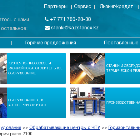
Партнеры
Сервис
Лизинг/кредит
+7 771 780-28-38
тесь с нами,
stanki@kazstanex.kz
 остальное:
Горячие предложения
Поставленные 
в
КУЗНЕЧНО-ПРЕССОВОЕ И
СТАНКИ И ОБОРУД
РАСКРОЙНО ЗАГОТОВИТЕЛЬНОЕ
ТЕРМИЧЕСКОЙ РЕЗ
ОБОРУДОВАНИЕ
ОБОРУДОВАНИЕ ДЛЯ
ПРОИЗВОДСТВЕНН
АВТОСЕРВИСОВ И СТО
рудование
>>
Обрабатывающие центры с ЧПУ
>>
Горизонтальн
рия puma 2100