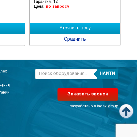
Гарантия:
12
Гар
Цена:
по запросу
Цен
Сравнить
anex
НАЙТИ
жения
танки
Заказать звонок
разработано в
index group