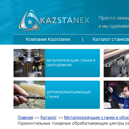
Просто свяжи
а мы сделаем
Каталог станко
Компания Kazstanex
МЕТАЛЛОРЕЖУЩИЕ СТАНКИ И
ОБОРУДОВАНИЕ
ДЕРЕВООБРАБАТЫВАЮЩИЕ
СТАНКИ
Главная
>>
Каталог
>>
Металлорежущие станки и обо
Горизонтальные токарные обрабатывающие центры се