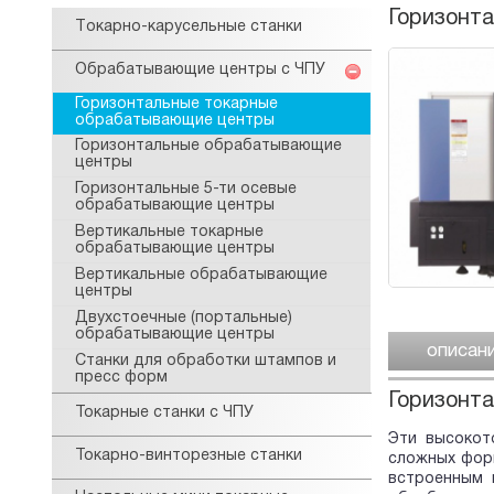
Горизонт
Tокарнo-карусельные станки
Обрабатывающие центры с ЧПУ
Горизонтальные токарные
обрабатывающие центры
Горизонтальные обрабатывающие
центры
Горизонтальные 5-ти осевые
обрабатывающие центры
Вертикальные токарные
обрабатывающие центры
Вертикальные обрабатывающие
центры
Двухстоечные (портальные)
обрабатывающие центры
описан
Станки для обработки штампов и
пресс форм
Горизонт
Токарные станки с ЧПУ
Эти высокот
Токарно-винторезные станки
сложных форм
встроенным 