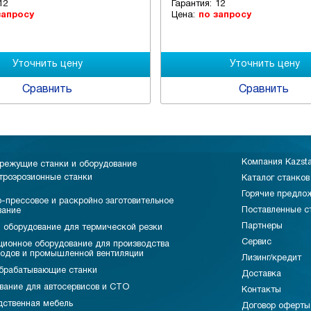
12
Гарантия:
12
запросу
Цена:
по запросу
Сравнить
Сравнить
Компания Kazst
режущие станки и оборудование
троэрозионные станки
Каталог станков
Горячие предло
-прессовое и раскройно заготовительное
Поставленные с
вание
Партнеры
 оборудование для термической резки
Сервис
ционное оборудование для производства
водов и промышленной вентиляции
Лизинг/кредит
брабатывающие станки
Доставка
вание для автосервисов и СТО
Контакты
дственная мебель
Договор оферты