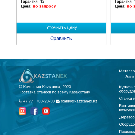
Гарантия:
12
Гарантия:
Цена:
по запросу
Цена:
по 
Сравнить
Металло
Элек
© Компания Kazstanex, 2020
Кузнечно
оборудо
Поставка станков по всему Казахстану
Станки и
+7 771 780-28-38
stanki@kazstanex.kz
Вентиля
воздухо
Деревоо
Оборудо
Произво