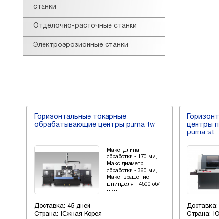
станки
Отделочно-расточные станки
Электроэрозионные станки
Горизонтальные токарные
Горизон
обрабатывающие центры puma tw
центры п
puma st
Макс. длина
мм,
обработки - 170 мм,
лина
Макс диаметр
,
обработки - 360 мм,
т
Макс. вращение
шпинделя - 4500 об/
мин
Доставка:
45 дней
Доставка:
Страна:
Южная Корея
Страна:
Ю