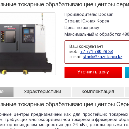
альные токарные обрабатывающие центры сери
Производитель:
Doosan
Страна:
Южная Корея
Цена:
по запросу
Максимальный Ø обработки 480
Ваш консультант
моб.:
+7 771 780 28 38
e-mail:
stanki@kazstanex.kz
ие
характеристики
комплектация
альные токарные обрабатывающие центры Сер
очные центры предназначены как для простейших токарных 
, требующих многокоординатной токарной и фрезерной обраб
мотор-шпинделем мощностью до 26 кВт, револьверными го