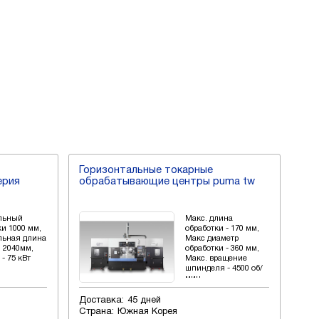
Горизонтальные токарные
Го
ерия
обрабатывающие центры puma tw
це
pum
льный
Макс. длина
и 1000 мм,
обработки - 170 мм,
ьная длина
Макс диаметр
и 2040мм,
обработки - 360 мм,
- 75 кВт
Макс. вращение
шпинделя - 4500 об/
мин
Доставка:
45 дней
Дос
Страна:
Южная Корея
Стр