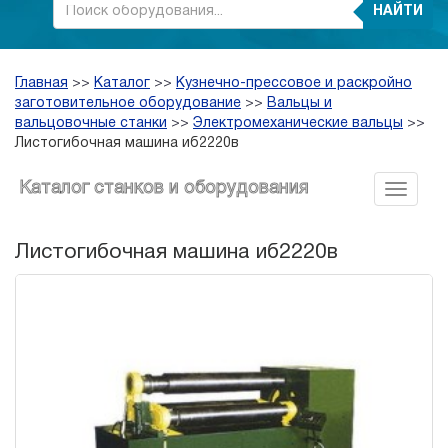
НАЙТИ
Главная
>>
Каталог
>>
Кузнечно-прессовое и раскройно
заготовительное оборудование
>>
Вальцы и
вальцовочные станки
>>
Электромеханические вальцы
>>
Листогибочная машина иб2220в
Каталог станков и оборудования
Листогибочная машина иб2220в