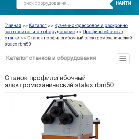
НАЙТИ
Главная
>>
Каталог
>>
Кузнечно-прессовое и раскройно
заготовительное оборудование
>>
Профилегибочные
станки
>>
Станок профилегибочный электромеханический
stalex rbm50
Каталог станков и оборудования
Станок профилегибочный
электромеханический stalex rbm50