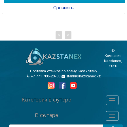
Сравнить
<
>
©
Компания
Kazstanex,
2020
Поставка станков по всему Казахстану
+7 771 780-28-38
stanki@kazstanex.kz
Категории в футере
В футере