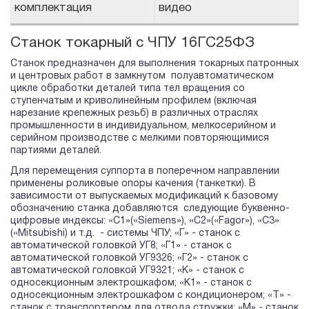
комплектация
видео
Cтанок токарный с ЧПУ 16ГС25ФЗ
Станок предназначен для выполнения токарных патронных
и центровых работ в замкнутом полуавтоматическом
цикле обработки деталей типа тел вращения со
ступенчатым и криволинейным профилем (включая
нарезание крепежных резьб) в различных отраслях
промышленности в индивидуальном, мелкосерийном и
серийном производстве с мелкими повторяющимися
партиями деталей.
Для перемещения суппорта в поперечном направлении
применены роликовые опоры качения (танкетки). В
зависимости от выпускаемых модификаций к базовому
обозначению станка добавляются следующие буквенно-
цифровые индексы: «С1»(«Siemens»), «С2»(«Fagor»), «С3»
(«Mitsubishi) и т.д. - системы ЧПУ; «Г» - станок с
автоматической головкой УГ8; «Г1» - станок с
автоматической головкой УГ9326; «Г2» - станок с
автоматической головкой УГ9321; «К» - станок с
односекционным электрошкафом; «К1» - станок с
односекционным электрошкафом с кондиционером; «Т» -
станок с транспортером для отвода стружки; «М» - станок