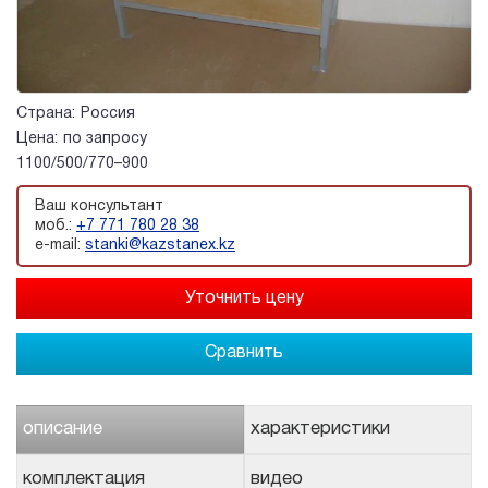
Страна:
Россия
Цена:
по запросу
1100/500/770–900
Ваш консультант
моб.:
+7 771 780 28 38
e-mail:
stanki@kazstanex.kz
Сравнить
описание
характеристики
комплектация
видео