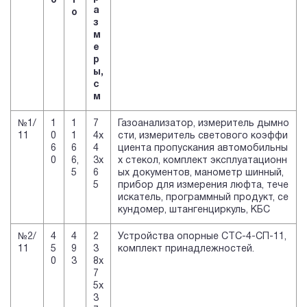
о
т
а
о
з
м
е
р
ы,
с
м
№1/
1
1
7
Газоанализатор, измеритель дымно
11
0
1
4х
сти, измеритель светового коэффи
6
6
4
циента пропускания автомобильны
0
6,
3х
х стекол, комплект эксплуатационн
5
6
ых документов, манометр шинный,
5
прибор для измерения люфта, тече
искатель, программный продукт, се
кундомер, штангенциркуль, КБС
№2/
4
4
2
Устройства опорные СТС-4-СП-11,
11
5
9
3
комплект принадлежностей.
0
3
8х
7
5х
3