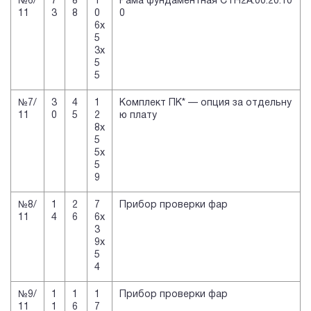
№6/
7
8
1
Рама фундаментная СТН2А.00.20.10
11
3
8
0
0
6х
5
3х
5
5
№7/
3
4
1
Комплект ПК* — опция за отдельну
11
0
5
2
ю плату
8х
5
5х
5
9
№8/
1
2
7
Прибор проверки фар
11
4
6
6х
3
9х
5
4
№9/
1
1
1
Прибор проверки фар
11
1
6
7