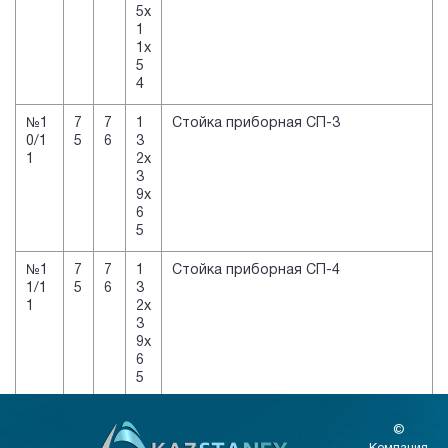
5х
1
1х
5
4
№1
7
7
1
Стойка приборная СП-3
0/1
5
6
3
1
2х
3
9х
6
5
№1
7
7
1
Стойка приборная СП-4
1/1
5
6
3
1
2х
3
9х
6
5
©