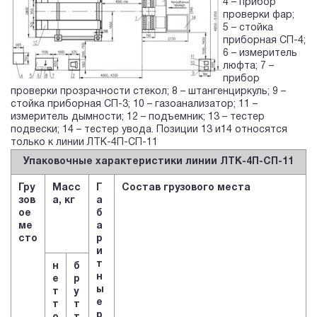
4 – прибор
проверки фар;
5 – стойка
приборная СП-4;
6 – измеритель
люфта; 7 –
прибор
проверки прозрачности стекол; 8 – штангенциркуль; 9 –
стойка приборная СП-3; 10 – газоанализатор; 11 –
измеритель дымности; 12 – подъемник; 13 – тестер
подвески; 14 – тестер увода. Позиции 13 и14 относятся
только к линии ЛТК-4П-СП-11
Упаковочные характеристики линии ЛТК-4П-СП-11
Гру
Масс
Г
Состав грузового места
зов
а, кг
а
ое
б
ме
а
сто
р
и
т
н
б
н
е
р
ы
т
у
е
т
т
р