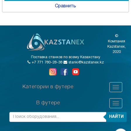
Сравнить
©
Компания
Kazstanex,
2020
Поставка станков по всему Казахстану
+7 771 780-28-38
stanki@kazstanex.kz
Категории в футере
В футере
НАЙТИ