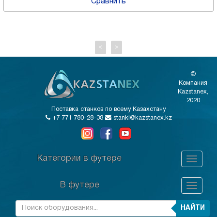
Сравнить
<
>
©
Компания
Kazstanex,
2020
Поставка станков по всему Казахстану
+7 771 780-28-38
stanki@kazstanex.kz
Категории в футере
В футере
НАЙТИ