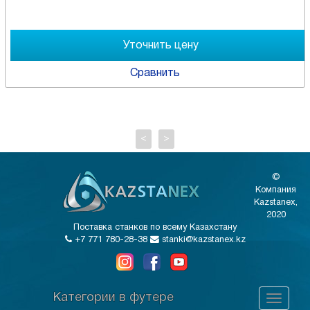
Сравнить
<
>
©
Компания
Kazstanex,
2020
Поставка станков по всему Казахстану
+7 771 780-28-38
stanki@kazstanex.kz
Категории в футере