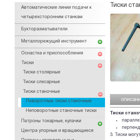
Тиски ста
Автоматические линии подачи к
четырехсторонним станкам
Бухторазматыватели
Металлорежущий инструмент
Оснастка и приспособления
Тиски
Тиски столярные
Тиски слесарные
Тиски станочные
описан
Поворотные тиски станочные
Неповоротные станочные тиски
Тиски стано
паралле
Патроны токарные, кулачки
перпенд
Центра упорные и вращающиеся
3. Тиски мог