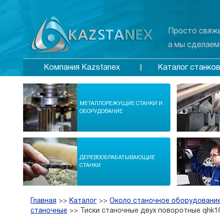
Просто свяжи
а мы сделаем
Каталог станко
Компания Kazstanex
МЕТАЛЛОРЕЖУЩИЕ СТАНКИ И
ОБОРУДОВАНИЕ
ДЕРЕВООБРАБАТЫВАЮЩИЕ
СТАНКИ
Главная
>>
Каталог
>>
Около станочное оборудование
станочные
>>
Тиски станочные двух поворотные qhk1