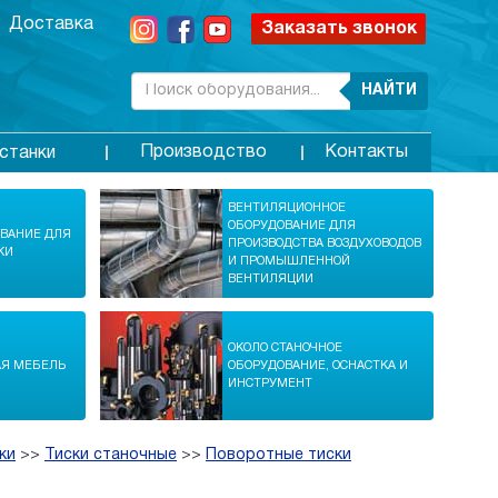
Доставка
Заказать звонок
НАЙТИ
Производство
Контакты
станки
ВЕНТИЛЯЦИОННОЕ
ОБОРУДОВАНИЕ ДЛЯ
ОВАНИЕ ДЛЯ
ПРОИЗВОДСТВА ВОЗДУХОВОДОВ
КИ
И ПРОМЫШЛЕННОЙ
ВЕНТИЛЯЦИИ
ОКОЛО СТАНОЧНОЕ
АЯ МЕБЕЛЬ
ОБОРУДОВАНИЕ, ОСНАСТКА И
ИНСТРУМЕНТ
ки
>>
Тиски станочные
>>
Поворотные тиски