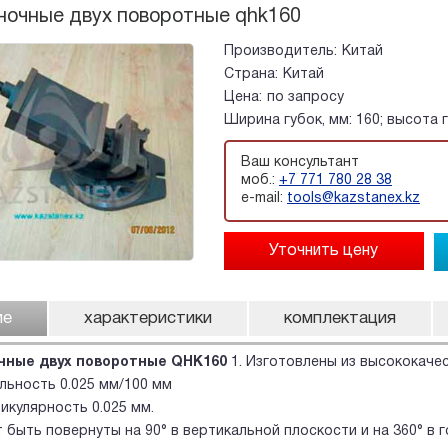
ночные двух поворотные qhk160
Производитель:
Китай
Страна:
Китай
Цена:
по запросу
Ширина губок, мм: 160; высота г
Ваш консультант
моб.:
+7 771 780 28 38
e-mail:
tools@kazstanex.kz
ие
характеристики
комплектация
чные двух поворотные QHK160
1. Изготовлены из высококачест
льность 0.025 мм/100 мм
икулярность 0.025 мм.
ут быть повернуты на 90° в вертикальной плоскости и на 360° в