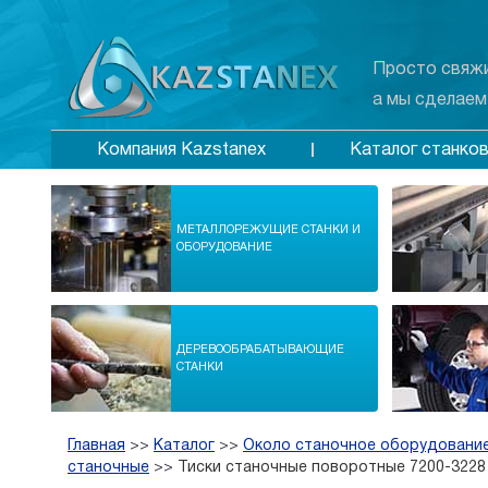
Просто свяжи
а мы сделаем
Каталог станко
Компания Kazstanex
МЕТАЛЛОРЕЖУЩИЕ СТАНКИ И
ОБОРУДОВАНИЕ
ДЕРЕВООБРАБАТЫВАЮЩИЕ
СТАНКИ
Главная
>>
Каталог
>>
Около станочное оборудование
станочные
>>
Тиски станочные поворотные 7200-3228