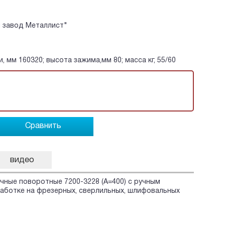
й завод Металлист"
и, мм 160320; высота зажима,мм 80; масса кг, 55/60
Сравнить
видео
чные поворотные 7200-3228 (А=400) с ручным
аботке на фрезерных, сверлильных, шлифовальных