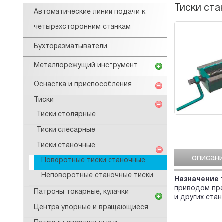
Тиски ста
Автоматические линии подачи к
четырехсторонним станкам
Бухторазматыватели
Металлорежущий инструмент
Оснастка и приспособления
Тиски
Тиски столярные
Тиски слесарные
Тиски станочные
описан
Поворотные тиски станочные
Неповоротные станочные тиски
Назначение 
приводом пре
Патроны токарные, кулачки
и других ста
Центра упорные и вращающиеся