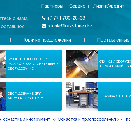
Партнеры
Сервис
Лизинг/кредит
+7 771 780-28-38
тесь с нами,
stanki@kazstanex.kz
 остальное:
Горячие предложения
Поставленные 
в
КУЗНЕЧНО-ПРЕССОВОЕ И
СТАНКИ И ОБОРУД
РАСКРОЙНО ЗАГОТОВИТЕЛЬНОЕ
ТЕРМИЧЕСКОЙ РЕЗ
ОБОРУДОВАНИЕ
ОБОРУДОВАНИЕ ДЛЯ
ПРОИЗВОДСТВЕНН
АВТОСЕРВИСОВ И СТО
, оснастка и инструмент
>>
Оснастка и приспособления
>>
Тис