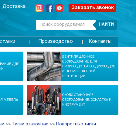
Доставка
Заказать звонок
НАЙТИ
Производство
Контакты
станки
ВЕНТИЛЯЦИОННОЕ
ОБОРУДОВАНИЕ ДЛЯ
ОВАНИЕ ДЛЯ
ПРОИЗВОДСТВА ВОЗДУХОВОДОВ
КИ
И ПРОМЫШЛЕННОЙ
ВЕНТИЛЯЦИИ
ОКОЛО СТАНОЧНОЕ
АЯ МЕБЕЛЬ
ОБОРУДОВАНИЕ, ОСНАСТКА И
ИНСТРУМЕНТ
ки
>>
Тиски станочные
>>
Поворотные тиски