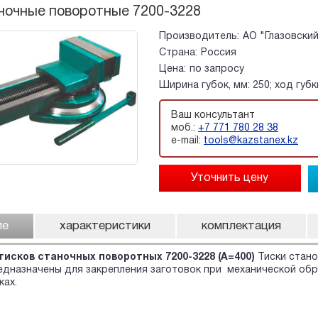
ночные поворотные 7200-3228
Производитель:
АО "Глазовски
Страна:
Россия
Цена:
по запросу
Ширина губок, мм: 250; ход губк
Ваш консультант
моб.:
+7 771 780 28 38
e-mail:
tools@kazstanex.kz
ие
характеристики
комплектация
тисков станочных поворотных 7200-3228 (А=400)
Тиски стано
дназначены для закрепления заготовок при механической обр
нках.