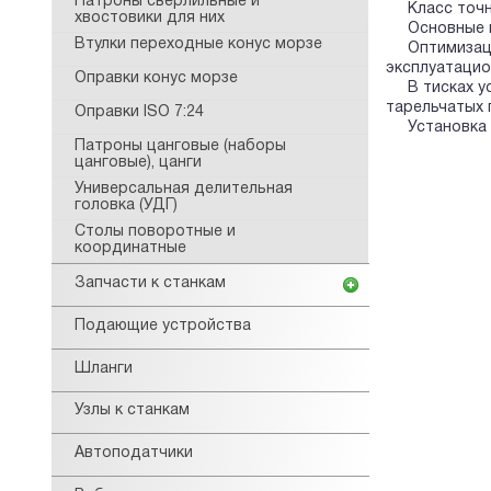
Патроны сверлильные и
Класс точнос
хвостовики для них
Основные кор
Втулки переходные конус морзе
Оптимизация 
эксплуатацио
Оправки конус морзе
В тисках уст
тарельчатых 
Оправки ISO 7:24
Установка ти
Патроны цанговые (наборы
цанговые), цанги
Универсальная делительная
головка (УДГ)
Столы поворотные и
координатные
Запчасти к станкам
Подающие устройства
Шланги
Узлы к станкам
Автоподатчики