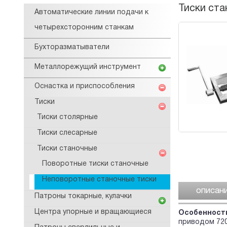
Тиски ста
Автоматические линии подачи к
четырехсторонним станкам
Бухторазматыватели
Металлорежущий инструмент
Оснастка и приспособления
Тиски
Тиски столярные
Тиски слесарные
Тиски станочные
Поворотные тиски станочные
Неповоротные станочные тиски
описан
Патроны токарные, кулачки
Центра упорные и вращающиеся
Особенности
приводом 720