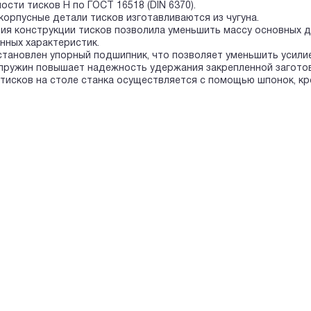
ти тисков Н по ГОСТ 16518 (DIN 6370).
пусные детали тисков изготавливаются из чугуна.
конструкции тисков позволила уменьшить массу основных де
нных характеристик.
ановлен упорный подшипник, что позволяет уменьшить усилие 
пружин повышает надежность удержания закрепленной заготов
сков на столе станка осуществляется с помощью шпонок, кр