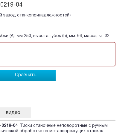
-0219-04
й завод станкопринадлежностей»
бки (A), мм 250; высота губок (h), мм: 66; масса, кг: 32
Сравнить
видео
-0219-04
Тиски станочные неповоротные с ручным
нической обработке на металлорежущих станках.