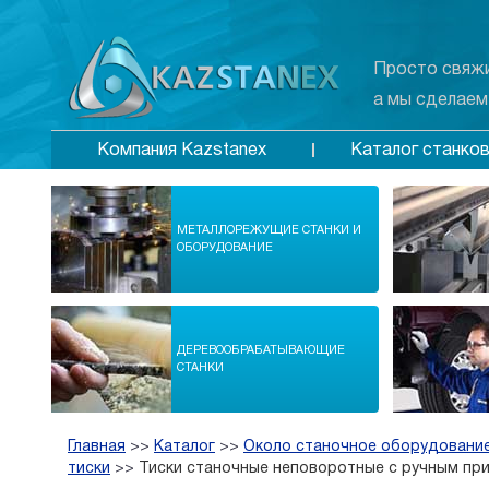
Просто свяжи
а мы сделаем
Каталог станко
Компания Kazstanex
МЕТАЛЛОРЕЖУЩИЕ СТАНКИ И
ОБОРУДОВАНИЕ
ДЕРЕВООБРАБАТЫВАЮЩИЕ
СТАНКИ
Главная
>>
Каталог
>>
Около станочное оборудование
тиски
>>
Тиски станочные неповоротные с ручным пр