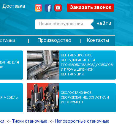
Доставка
Заказать звонок
НАЙТИ
Производство
Контакты
станки
ВЕНТИЛЯЦИОННОЕ
ОБОРУДОВАНИЕ ДЛЯ
ОВАНИЕ ДЛЯ
ПРОИЗВОДСТВА ВОЗДУХОВОДОВ
КИ
И ПРОМЫШЛЕННОЙ
ВЕНТИЛЯЦИИ
ОКОЛО СТАНОЧНОЕ
АЯ МЕБЕЛЬ
ОБОРУДОВАНИЕ, ОСНАСТКА И
ИНСТРУМЕНТ
ки
>>
Тиски станочные
>>
Неповоротные станочные