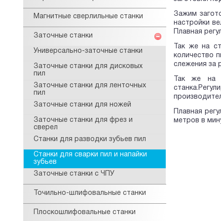
Зажим загото
Магнитные сверлильные станки
настройки ве
Плавная регу
Заточные станки
Так же на с
Универсально-заточные станки
количество п
слежения за 
Заточные станки для дисковых
пил
Так же на 
Заточные станки для ленточных
станка.Рег
пил
производител
Заточные станки для ножей
Плавная регу
Заточные станки для фрез и
метров в мин
сверел
Станки для разводки зубьев пил
Станки для сварки пил и напайки
зубьев
Заточные станки с ЧПУ
Точильно-шлифовальные станки
Плоскошлифовальные станки