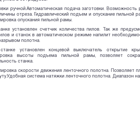
вки ручной.Автоматическая подача заготовки. Возможность 
личины отреза. Гидравлический подъем и опускание пильной р
лировка опускания пильной рамы.
танке установлен счетчик количества пилов. Так же предус
илов и станок в автоматическом режиме напилит необходимое
разрывом полотна.
станке установлен концевой выключатель открытие кры
улировка высоты подъема пильной рамы, позволяет сокр
ьность станка.
лировка скорости движения ленточного полотна. Позволяет пл
уту.Удобная система натяжки ленточного полотна. Диапазон н