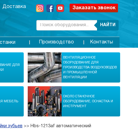
Доставка
Заказать звонок
НАЙТИ
Производство
Контакты
станки
ВЕНТИЛЯЦИОННОЕ
ОБОРУДОВАНИЕ ДЛЯ
ОВАНИЕ ДЛЯ
ПРОИЗВОДСТВА ВОЗДУХОВОДОВ
КИ
И ПРОМЫШЛЕННОЙ
ВЕНТИЛЯЦИИ
ОКОЛО СТАНОЧНОЕ
АЯ МЕБЕЛЬ
ОБОРУДОВАНИЕ, ОСНАСТКА И
ИНСТРУМЕНТ
йки зубьев
>>
Hbs-1213af автоматический