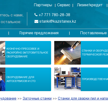
Партнеры
Сервис
Лизинг/кредит
+7 771 780-28-38
тесь с нами,
stanki@kazstanex.kz
 остальное:
Горячие предложения
Поставленные 
в
КУЗНЕЧНО-ПРЕССОВОЕ И
СТАНКИ И ОБОРУД
РАСКРОЙНО ЗАГОТОВИТЕЛЬНОЕ
ТЕРМИЧЕСКОЙ РЕЗ
ОБОРУДОВАНИЕ
ОБОРУДОВАНИЕ ДЛЯ
ПРОИЗВОДСТВЕНН
АВТОСЕРВИСОВ И СТО
рудование
>>
Заточные станки
>>
Станки для сварки пил и напа