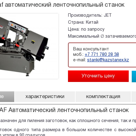
f автоматический ленточнопильный станок
Производитель:
JET
Страна:
Китай
Цена:
по запросу
Максимальный ∅ затачиваемого
Ваш консультант
моб.:
+7 771 780 28 38
e-mail:
stanki@kazstanex.kz
ие
характеристики
комплектация
AF Автоматический ленточнопильный станок
азначен для пиления заготовок, как сплошного сечения, так и
отовок одного типа размера в большом количестве с высоко
 углом в 90 градусов.