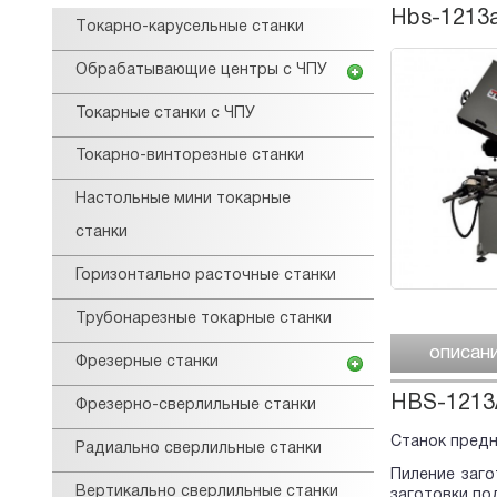
Hbs-1213a
Tокарнo-карусельные станки
Обрабатывающие центры с ЧПУ
Токарные станки с ЧПУ
Токарно-винторезные станки
Настольные мини токарные
станки
Горизонтально расточные станки
Трубонарезные токарные станки
описан
Фрезерные станки
HBS-1213
Фрезерно-сверлильные станки
Станок предн
Радиально сверлильные станки
Пиление заг
Вертикально сверлильные станки
заготовки под