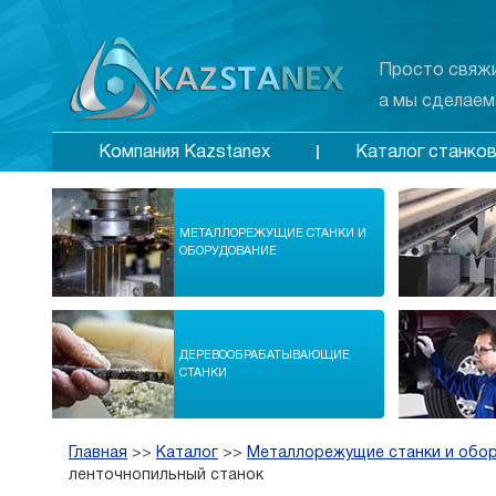
Просто свяжи
а мы сделаем
Каталог станко
Компания Kazstanex
МЕТАЛЛОРЕЖУЩИЕ СТАНКИ И
ОБОРУДОВАНИЕ
ДЕРЕВООБРАБАТЫВАЮЩИЕ
СТАНКИ
Главная
>>
Каталог
>>
Металлорежущие станки и обо
ленточнопильный станок