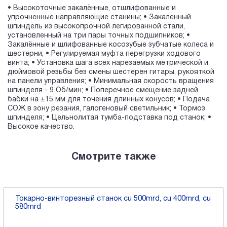
• Высокоточные закалённые, отшлифованные и
упрочненные направляющие станины; • Закаленный
шпиндель из высокопрочной легированной стали,
установленный на три пары точных подшипников; •
Закалённые и шлифованные косозубые зубчатые колеса и
шестерни; • Регулируемая муфта перегрузки ходового
винта; • Установка шага всех нарезаемых метрической и
дюймовой резьбы без смены шестерен гитары, рукояткой
на панели управления; • Минимальная скорость вращения
шпинделя - 9 Об/мин; • Поперечное смещение задней
бабки на ±15 мм для точения длинных конусов; • Подача
СОЖ в зону резания, галогеновый светильник; • Тормоз
шпинделя; • Цельнолитая тумба-подставка под станок; •
Высокое качество.
Смотрите также
Токарно-винторезный станок cu 500mrd, cu 400mrd, cu
580mrd