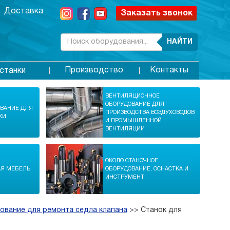
Доставка
Заказать звонок
НАЙТИ
Производство
Контакты
станки
ВЕНТИЛЯЦИОННОЕ
ОБОРУДОВАНИЕ ДЛЯ
ОВАНИЕ ДЛЯ
ПРОИЗВОДСТВА ВОЗДУХОВОДОВ
КИ
И ПРОМЫШЛЕННОЙ
ВЕНТИЛЯЦИИ
ОКОЛО СТАНОЧНОЕ
АЯ МЕБЕЛЬ
ОБОРУДОВАНИЕ, ОСНАСТКА И
ИНСТРУМЕНТ
ование для ремонта седла клапана
>>
Станок для