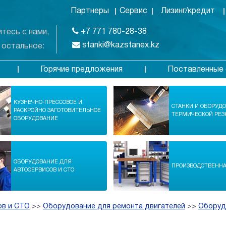
Партнеры
Сервис
Лизинг/кредит
+7 771 780-28-38
тесь с нами,
stanki@kazstanex.kz
 остальное:
Горячие предложения
Поставленные 
в
КУЗНЕЧНО-ПРЕССОВОЕ И
СТАНКИ И ОБОРУД
РАСКРОЙНО ЗАГОТОВИТЕЛЬНОЕ
ТЕРМИЧЕСКОЙ РЕЗ
ОБОРУДОВАНИЕ
ОБОРУДОВАНИЕ ДЛЯ
ПРОИЗВОДСТВЕНН
АВТОСЕРВИСОВ И СТО
ов и СТО
>>
Оборудование для ремонта двигателей
>>
Оборуд