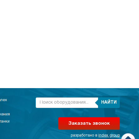
anex
НАЙТИ
жения
танки
Заказать звонок
разработано в
index group