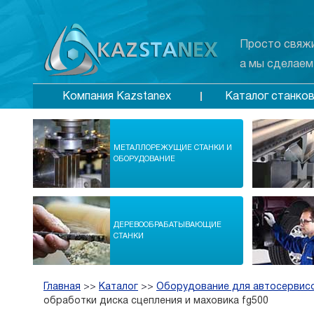
Просто свяжи
а мы сделаем
Каталог станко
Компания Kazstanex
МЕТАЛЛОРЕЖУЩИЕ СТАНКИ И
ОБОРУДОВАНИЕ
ДЕРЕВООБРАБАТЫВАЮЩИЕ
СТАНКИ
Главная
>>
Каталог
>>
Оборудование для автосервис
обработки диска сцепления и маховика fg500