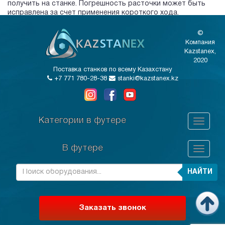
получить на станке. Погрешность расточки может быть
исправлена за счет применения короткого хода.
©
Компания
Kazstanex,
2020
Поставка станков по всему Казахстану
+7 771 780-28-38
stanki@kazstanex.kz
Категории в футере
В футере
НАЙТИ
Заказать звонок