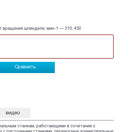
V вращения шпинделя, мин-1 — 210, 430
Сравнить
видео
вальным станкам, работающими в сочетании с
и с расточными станками, переносные хонинговальные