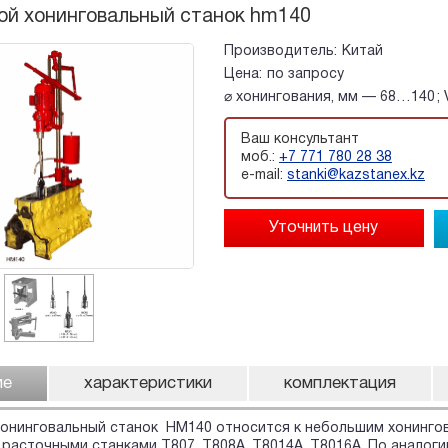
ой хонинговальный станок hm140
Производитель:
Китай
Цена:
по запросу
⌀ хонингования, мм — 68…140 ; 
Ваш консультант
моб.:
+7 771 780 28 38
e-mail:
stanki@kazstanex.kz
ие
характеристики
комплектация
хонинговальный станок
HM140
относится к небольшим хонинго
расточными станками T807, T808A, T8014A, T8016A.
По аналоги