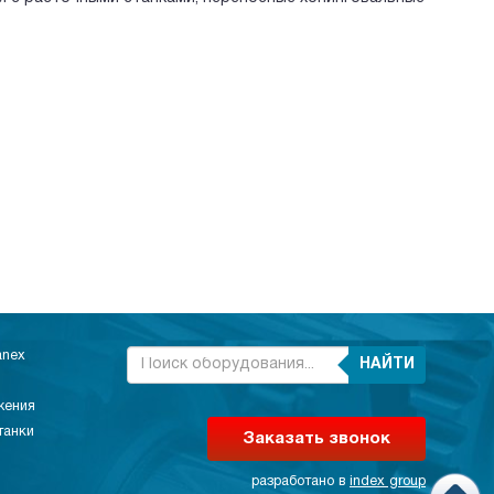
anex
НАЙТИ
жения
танки
Заказать звонок
разработано в
index group