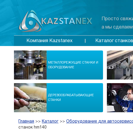
Просто свяжи
а мы сделаем
Каталог станко
Компания Kazstanex
МЕТАЛЛОРЕЖУЩИЕ СТАНКИ И
ОБОРУДОВАНИЕ
ДЕРЕВООБРАБАТЫВАЮЩИЕ
СТАНКИ
Главная
>>
Каталог
>>
Оборудование для автосервис
станок hm140