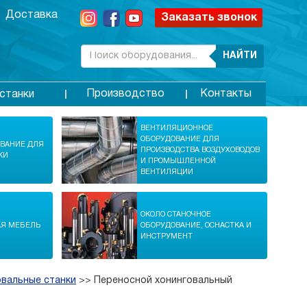
Доставка
Заказать звонок
НАЙТИ
Производство
Контакты
станки
ВЕНТИЛЯЦИОННОЕ
ОБОРУДОВАНИЕ ДЛЯ
ОВАНИЕ ДЛЯ
ПРОИЗВОДСТВА ВОЗДУХОВОДОВ
КИ
И ПРОМЫШЛЕННОЙ
ВЕНТИЛЯЦИИ
ОКОЛО СТАНОЧНОЕ
АЯ МЕБЕЛЬ
ОБОРУДОВАНИЕ, ОСНАСТКА И
ИНСТРУМЕНТ
овальные станки
>>
Переносной хонинговальный