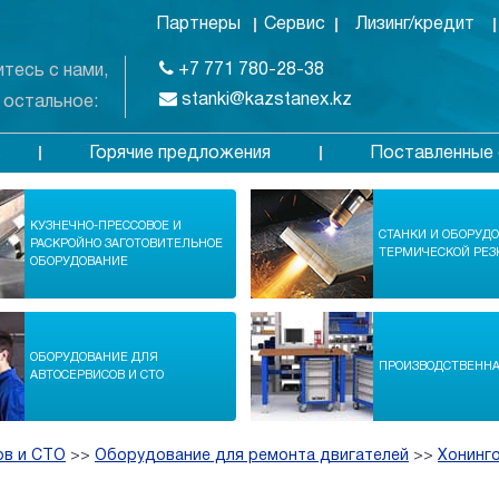
Партнеры
Сервис
Лизинг/кредит
+7 771 780-28-38
тесь с нами,
stanki@kazstanex.kz
 остальное:
Горячие предложения
Поставленные 
в
КУЗНЕЧНО-ПРЕССОВОЕ И
СТАНКИ И ОБОРУД
РАСКРОЙНО ЗАГОТОВИТЕЛЬНОЕ
ТЕРМИЧЕСКОЙ РЕЗ
ОБОРУДОВАНИЕ
ОБОРУДОВАНИЕ ДЛЯ
ПРОИЗВОДСТВЕНН
АВТОСЕРВИСОВ И СТО
ов и СТО
>>
Оборудование для ремонта двигателей
>>
Хонинг