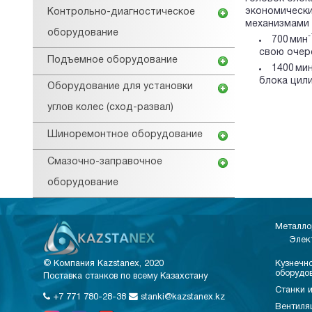
экономически
Контрольно-диагностическое
механизмами 
оборудование
-
700 мин
свою очер
Подъемное оборудование
1400 ми
блока цили
Оборудование для установки
углов колес (сход-развал)
Шиноремонтное оборудование
Смазочно-заправочное
оборудование
Металло
Элек
© Компания Kazstanex, 2020
Кузнечно
оборудо
Поставка станков по всему Казахстану
Станки и
+7 771 780-28-38
stanki@kazstanex.kz
Вентиля