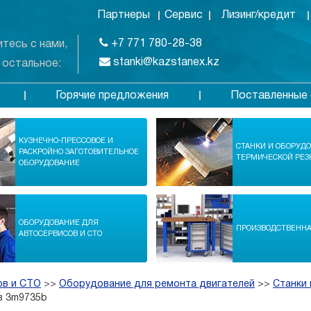
Партнеры
Сервис
Лизинг/кредит
+7 771 780-28-38
тесь с нами,
stanki@kazstanex.kz
 остальное:
Горячие предложения
Поставленные 
в
КУЗНЕЧНО-ПРЕССОВОЕ И
СТАНКИ И ОБОРУД
РАСКРОЙНО ЗАГОТОВИТЕЛЬНОЕ
ТЕРМИЧЕСКОЙ РЕЗ
ОБОРУДОВАНИЕ
ОБОРУДОВАНИЕ ДЛЯ
ПРОИЗВОДСТВЕНН
АВТОСЕРВИСОВ И СТО
ов и СТО
>>
Оборудование для ремонта двигателей
>>
Станки
в 3m9735b