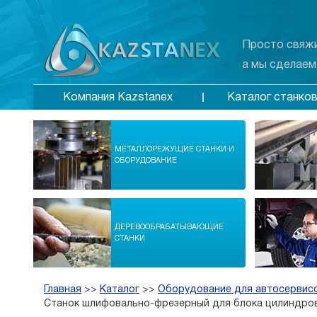
Просто свяжи
а мы сделаем
Каталог станко
Компания Kazstanex
МЕТАЛЛОРЕЖУЩИЕ СТАНКИ И
ОБОРУДОВАНИЕ
ДЕРЕВООБРАБАТЫВАЮЩИЕ
СТАНКИ
Главная
>>
Каталог
>>
Оборудование для автосервис
Станок шлифовально-фрезерный для блока цилиндро