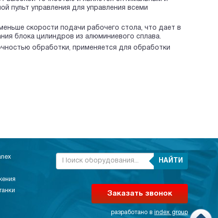
ой пульт управления для управления всеми
меньше скорости подачи рабочего стола, что дает в
ния блока цилиндров из алюминиевого сплава.
чностью обработки, применяется для обработки
anex
НАЙТИ
жения
танки
Заказать звонок
разработано в
index group