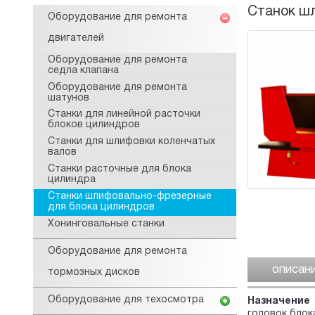
Станок ш
Оборудование для ремонта
двигателей
Оборудование для ремонта
седла клапана
Оборудование для ремонта
шатунов
Станки для линейной расточки
блоков цилиндров
Станки для шлифовки коленчатых
валов
Станки расточные для блока
цилиндра
Станки шлифовально-фрезерные
для блока цилиндров
Хонинговальные станки
Оборудование для ремонта
описан
тормозных дисков
Оборудование для техосмотра
Назначение
головок блок