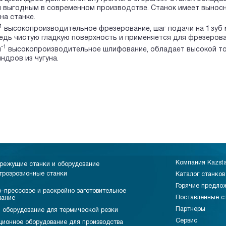
 выгодным в современном производстве. Станок имеет выносн
на станке.
1
высокопроизводительное фрезерование, шаг подачи на 1 зуб 
едь чистую гладкую поверхность и применяется для фрезерова
-1
н
высокопроизводительное шлифование, обладает высокой то
ндров из чугуна.
Компания Kazst
режущие станки и оборудование
троэрозионные станки
Каталог станков
Горячие предло
-прессовое и раскройно заготовительное
Поставленные с
вание
Партнеры
 оборудование для термической резки
Сервис
ционное оборудование для производства