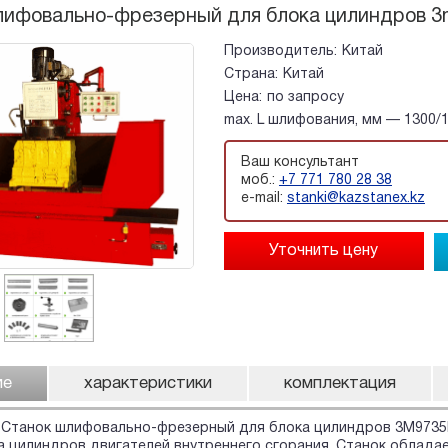
лифовально-фрезерный для блока цилиндров 
Производитель:
Китай
Страна:
Китай
Цена:
по запросу
max. L шлифования, мм — 1300/1
Ваш консультант
моб.:
+7 771 780 28 38
e-mail:
stanki@kazstanex.kz
ие
характеристики
комплектация
Станок шлифовально-фрезерный для блока цилиндров 3M9735B
а цилиндров двигателей внутреннего сгорания. Станок облада