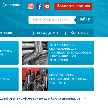
Доставка
Заказать звонок
НАЙТИ
Производство
Контакты
станки
ВЕНТИЛЯЦИОННОЕ
ОБОРУДОВАНИЕ ДЛЯ
ОВАНИЕ ДЛЯ
ПРОИЗВОДСТВА ВОЗДУХОВОДОВ
КИ
И ПРОМЫШЛЕННОЙ
ВЕНТИЛЯЦИИ
ОКОЛО СТАНОЧНОЕ
АЯ МЕБЕЛЬ
ОБОРУДОВАНИЕ, ОСНАСТКА И
ИНСТРУМЕНТ
 шлифовально-фрезерные для блока цилиндров
>>