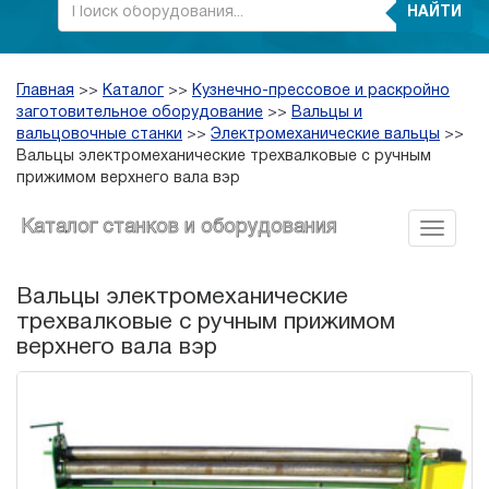
НАЙТИ
Главная
>>
Каталог
>>
Кузнечно-прессовое и раскройно
заготовительное оборудование
>>
Вальцы и
вальцовочные станки
>>
Электромеханические вальцы
>>
Вальцы электромеханические трехвалковые с ручным
прижимом верхнего вала вэр
Каталог станков и оборудования
Вальцы электромеханические
трехвалковые с ручным прижимом
верхнего вала вэр