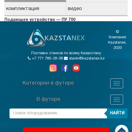
комплектация
видео
Подающее устройство — ПУ 700
©
Компания
Kazstanex,
2020
Поставка станков по всему Казахстану
+7 771 780-28-38
stanki@kazstanex.kz
Категории в футере
В футере
НАЙТИ