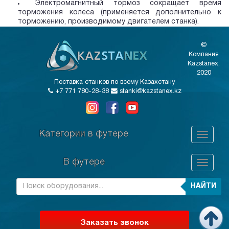
Электромагнитный тормоз сокращает время
торможения колеса (применяется дополнительно к
торможению, производимому двигателем станка).
©
Компания
Kazstanex,
2020
Поставка станков по всему Казахстану
+7 771 780-28-38
stanki@kazstanex.kz
Категории в футере
В футере
НАЙТИ
Заказать звонок