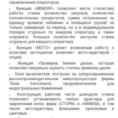
переключения операторов.
Функция «MEMORY» позволяет вести статистику
работы станка (количество запусков, количество
положительных результатов, сумма потраченных за
единицу времени набивных и клеящихся грузов) не
только суммарную за период, но и в индивидуальном
порядке отдельно по каждому оператору, а также
сохранять большое количество настроек станка
отдельно для каждого оператора.
Функция «MOTO» делает возможным работу с
колесами мотоциклов (комплект мото-адаптеров -
опция).
Функция «Проверка биения диска», которая
позволяет визуально оценить степень кривизны диска.
Блок вычислителя построен на суперсовременном
высокопроизводительном микропроцессоре фирмы
Texas Instruments, предназначенном для
индустриальных применений.
Конструкция рабочей части шпинделя станка
позволяет устанавливать любые адаптеры для
закрепления колес фирм «СТОРМ» и «HAWEKA», в том
числе мотоадаптеры, фланцевые, кулачковые и
цанговые.