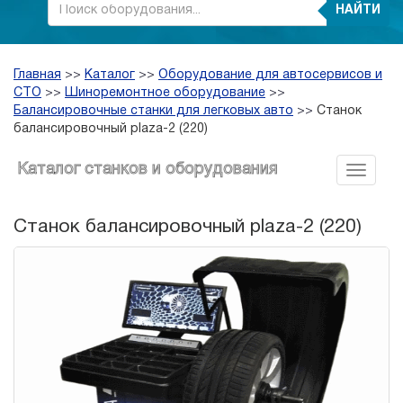
НАЙТИ
Главная
>>
Каталог
>>
Оборудование для автосервисов и
СТО
>>
Шиноремонтное оборудование
>>
Балансировочные станки для легковых авто
>>
Станок
балансировочный plaza-2 (220)
Каталог станков и оборудования
Станок балансировочный plaza-2 (220)