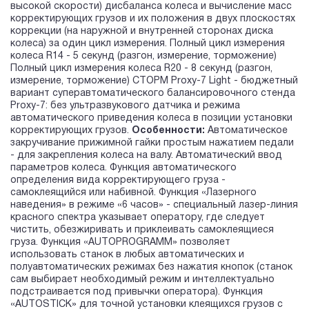
высокой скорости) дисбаланса колеса и вычисление масс
корректирующих грузов и их положения в двух плоскостях
коррекции (на наружной и внутренней сторонах диска
колеса) за один цикл измерения. Полный цикл измерения
колеса R14 - 5 секунд (разгон, измерение, торможение)
Полный цикл измерения колеса R20 - 8 секунд (разгон,
измерение, торможение) СТОРМ Proxy-7 Light - бюджетный
вариант суперавтоматического балансировочного стенда
Proxy-7: без ультразвукового датчика и режима
автоматического приведения колеса в позиции установки
корректирующих грузов.
Особенности:
Автоматическое
закручивание прижимной гайки простым нажатием педали
- для закрепления колеса на валу. Автоматический ввод
параметров колеса. Функция автоматического
определения вида корректирующего груза -
самоклеящийся или набивной. Функция «Лазерного
наведения» в режиме «6 часов» - специальный лазер-линия
красного спектра указывает оператору, где следует
чистить, обезжиривать и приклеивать самоклеящиеся
груза. Функция «AUTOPROGRAMM» позволяет
использовать станок в любых автоматических и
полуавтоматических режимах без нажатия кнопок (станок
сам выбирает необходимый режим и интеллектуально
подстраивается под привычки оператора). Функция
«AUTOSTICK» для точной установки клеящихся грузов с