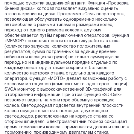
помощью рукоятки выдвижной штанги. Функция «Проверка
биения диска», которая позволяет визуально оценить
степень кривизны диска. Программа «Семь операторов»,
позволяющая обслуживать одновременно несколько
автомобилей с разными типами и размерами колес,
переход от одного размера колеса к другому
обеспечивается путём переключения операторов. Функция
«MEMORY» позволяет вести статистику работы станка
(количество запусков, количество положительных
результатов, сумма потраченных за единицу времени
набивных и клеящихся грузов) не только суммарную за
период, но и в индивидуальном порядке отдельно по
каждому оператору, а также сохранять большое
количество настроек станка отдельно для каждого
оператора. Функция «MOTO» делает возможным работу с
колесами мотоциклов (комплект мото-адаптеров - опция).
SVGA монитор с высококачественной 3D-графикой для
отображения информации. При этом функция «3D-Disk»
позволяет видеть на мониторе объемную проекцию
колеса. Светодиодная подсветка внутренней плоскости
колеса осуществляется с помощью двух мощных
светодиодов, расположенных на корпусе станка со
стороны шпинделя. Электромагнитный тормоз сокращает
время торможения колеса - применяется дополнительно к
торможению, производимому двигателем станка.