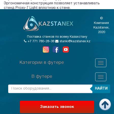
Эргономичная конструкция позволяет устанавливать
стенд Proxy-7 Light вплотную к стене.
©
Компания
Kazstanex,
2020
Поставка станков по всему Казахстану
+7 771 780-28-38
stanki@kazstanex.kz
Категории в футере
В футере
НАЙТИ
Заказать звонок