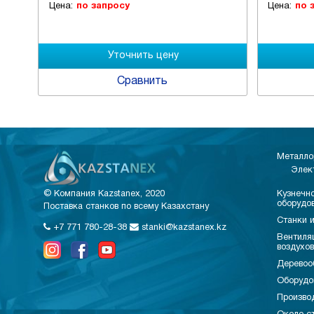
Цена:
по запросу
Цена:
по
Сравнить
Металло
Элек
© Компания Kazstanex, 2020
Кузнечно
оборудо
Поставка станков по всему Казахстану
Станки и
+7 771 780-28-38
stanki@kazstanex.kz
Вентиля
воздухо
Деревоо
Оборудо
Произво