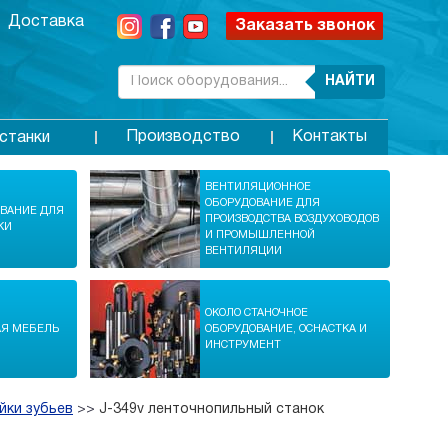
Доставка
Заказать звонок
НАЙТИ
Производство
Контакты
станки
ВЕНТИЛЯЦИОННОЕ
ОБОРУДОВАНИЕ ДЛЯ
ОВАНИЕ ДЛЯ
ПРОИЗВОДСТВА ВОЗДУХОВОДОВ
КИ
И ПРОМЫШЛЕННОЙ
ВЕНТИЛЯЦИИ
ОКОЛО СТАНОЧНОЕ
АЯ МЕБЕЛЬ
ОБОРУДОВАНИЕ, ОСНАСТКА И
ИНСТРУМЕНТ
йки зубьев
>>
J-349v ленточнопильный станок