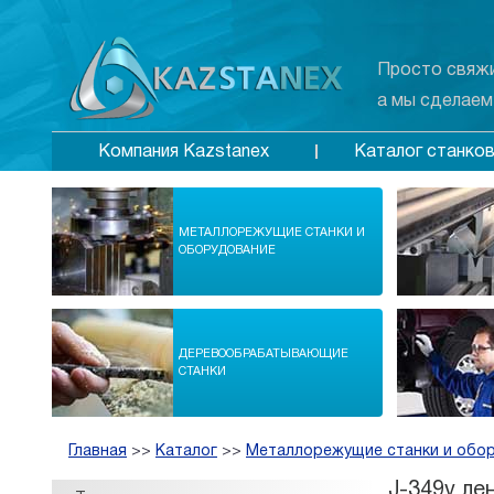
Просто свяжи
а мы сделаем
Каталог станко
Компания Kazstanex
МЕТАЛЛОРЕЖУЩИЕ СТАНКИ И
ОБОРУДОВАНИЕ
ДЕРЕВООБРАБАТЫВАЮЩИЕ
СТАНКИ
Главная
>>
Каталог
>>
Металлорежущие станки и обо
J-349v ле