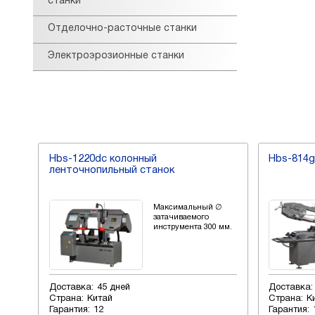
станки
Отделочно-расточные станки
Электроэрозионные станки
Hbs-814gh ленточнопильный станок
Hvbs-56
 ∅
Максимальный ∅
затачиваемого
0 мм.
инструмента 200 мм.
Доставка:
45 дней
Доставка
Страна:
Китай
Страна:
Гарантия:
12
Гарантия