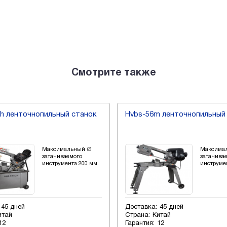
Смотрите также
m ленточнопильный станок
Hbs-1220dc колонный
ленточнопильный станок
Максимальный ∅
Максим
затачиваемого
затачив
инструмента 125 мм.
инструм
:
45 дней
Доставка:
45 дней
Китай
Страна:
Китай
:
12
Гарантия:
12