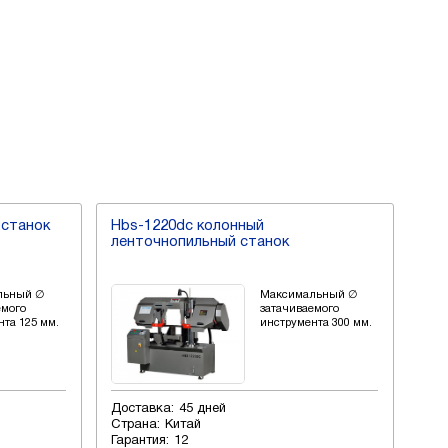
Hbs-814gh ленточнопильный станок
H
альный ∅
Максимальный ∅
аемого
затачиваемого
ента 300 мм.
инструмента 200 мм.
Доставка:
45 дней
До
Страна:
Китай
Ст
Гарантия:
12
Га