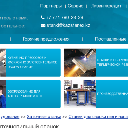
Партнеры
Сервис
Лизинг/кредит
+7 771 780-28-38
тесь с нами,
stanki@kazstanex.kz
 остальное:
Горячие предложения
Поставленные 
в
КУЗНЕЧНО-ПРЕССОВОЕ И
СТАНКИ И ОБОРУД
РАСКРОЙНО ЗАГОТОВИТЕЛЬНОЕ
ТЕРМИЧЕСКОЙ РЕЗ
ОБОРУДОВАНИЕ
ОБОРУДОВАНИЕ ДЛЯ
ПРОИЗВОДСТВЕНН
АВТОСЕРВИСОВ И СТО
рудование
>>
Заточные станки
>>
Станки для сварки пил и напа
нточнопильный станок