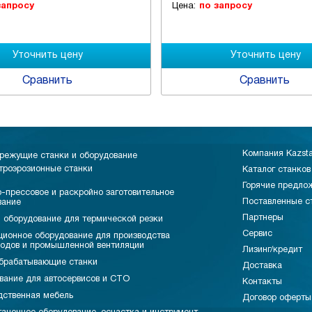
 запросу
Цена:
по запросу
Сравнить
Сравнить
Компания Kazst
режущие станки и оборудование
троэрозионные станки
Каталог станков
Горячие предло
-прессовое и раскройно заготовительное
Поставленные с
вание
Партнеры
 оборудование для термической резки
Сервис
ционное оборудование для производства
водов и промышленной вентиляции
Лизинг/кредит
брабатывающие станки
Доставка
вание для автосервисов и СТО
Контакты
дственная мебель
Договор оферты