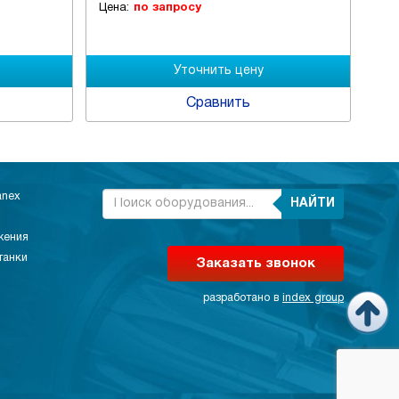
Цена:
по запросу
Це
Сравнить
anex
НАЙТИ
жения
танки
Заказать звонок
разработано в
index group