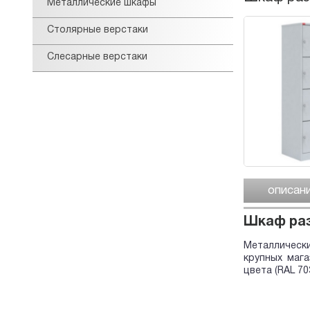
Металлические шкафы
Столярные верстаки
Слесарные верстаки
описан
Шкаф раз
Металличес
крупных маг
цвета (RAL 70