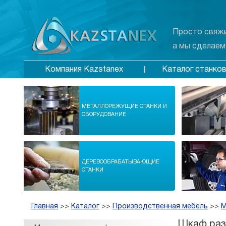
Просто свяжи
а мы сделаем
Каталог станко
Компания Kazstanex
МЕТАЛЛОРЕЖУЩИЕ СТАНКИ И
ОБОРУДОВАНИЕ
ДЕРЕВООБРАБАТЫВАЮЩИЕ
СТАНКИ
Главная
>>
Каталог
>>
Производственная мебель
>>
М
Шкаф раз