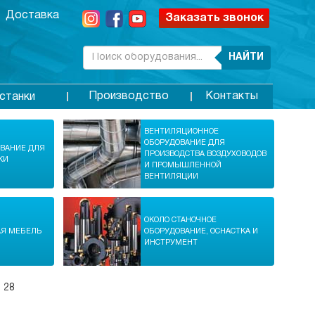
Доставка
Заказать звонок
НАЙТИ
Производство
Контакты
станки
ВЕНТИЛЯЦИОННОЕ
ОБОРУДОВАНИЕ ДЛЯ
ОВАНИЕ ДЛЯ
ПРОИЗВОДСТВА ВОЗДУХОВОДОВ
КИ
И ПРОМЫШЛЕННОЙ
ВЕНТИЛЯЦИИ
ОКОЛО СТАНОЧНОЕ
АЯ МЕБЕЛЬ
ОБОРУДОВАНИЕ, ОСНАСТКА И
ИНСТРУМЕНТ
 28