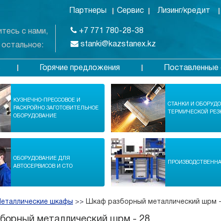
Партнеры
Сервис
Лизинг/кредит
+7 771 780-28-38
тесь с нами,
stanki@kazstanex.kz
 остальное:
Горячие предложения
Поставленные 
в
КУЗНЕЧНО-ПРЕССОВОЕ И
СТАНКИ И ОБОРУД
РАСКРОЙНО ЗАГОТОВИТЕЛЬНОЕ
ТЕРМИЧЕСКОЙ РЕЗ
ОБОРУДОВАНИЕ
ОБОРУДОВАНИЕ ДЛЯ
ПРОИЗВОДСТВЕНН
АВТОСЕРВИСОВ И СТО
еталлические шкафы
>>
Шкаф разборный металлический шрм -
борный металлический шрм - 28