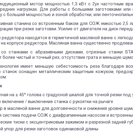
индукционный мотор мощностью 1,3 кВт с 2ух частотным вра
средних нагрузках. Для работы с большими заготовками или
у с большей мощностью и зоной обработки, или ленточнопильн
ивная станина со встроенным баком для СОЖ емкостью 2,5 ли
рации при резке заготовки. Усилие от двигателя на диск пере
 редуктора находятся в герметичной масляной ванне с легкод
 на корпусе редуктора. Масляная ванна существенно продлевае
 со станками с абразивными дисками, отрезные станки ST
 более чистый и точный рез, отсутствие грата и меньшую шумо
ехнология имеет меньшую себестоимость реза благодаря воз
и станок оснащен металлическим защитным кожухом, предохр
ом.
и
ная на ± 45° голова с градусной шкалой для точной резки под 
 включение / выключение станка с рукоятки на рычаге
р в масляной ванне для долговечности и снижения уровня шум
 система подачи СОЖ с диафрагменным насосом и встроенным
еские тиски с эксцентриковым зажимом и разрезной задней гу
й упор для резки заготовок одинаковой длины