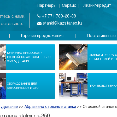
Партнеры
Сервис
Лизинг/кредит
+7 771 780-28-38
тесь с нами,
stanki@kazstanex.kz
 остальное:
Горячие предложения
Поставленные 
в
КУЗНЕЧНО-ПРЕССОВОЕ И
СТАНКИ И ОБОРУД
РАСКРОЙНО ЗАГОТОВИТЕЛЬНОЕ
ТЕРМИЧЕСКОЙ РЕЗ
ОБОРУДОВАНИЕ
ОБОРУДОВАНИЕ ДЛЯ
ПРОИЗВОДСТВЕНН
АВТОСЕРВИСОВ И СТО
рудование
>>
Абразивно отрезные станки
>>
Отрезной станок s
станок stalex cs-350