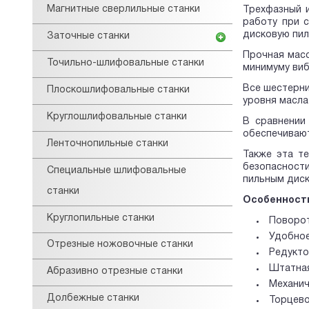
Магнитные сверлильные станки
Трехфазный 
работу при 
дисковую пил
Заточные станки
Прочная масс
Точильно-шлифовальные станки
минимуму виб
Все шестерни
Плоскошлифовальные станки
уровня масла
Круглошлифовальные станки
В сравнении
обеспечивают
Ленточнопильные станки
Также эта т
безопасност
Специальные шлифовальные
пильным диск
станки
Особенност
Круглопильные станки
Поворот
Удобное
Отрезные ножовочные станки
Редукто
Штатная
Абразивно отрезные станки
Механич
Долбежные станки
Торцево