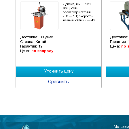
, мм
ø диска, мм — 250;
мощность
,
электродвигателя,
а
кВт — 1.1; скорость
об/
лезвия, об/мин — 46
Доставка:
30 дней
Доставка:
Страна:
Китай
Гарантия:
Гарантия:
12
Цена:
по 
Цена:
по запросу
Сравнить
Металло