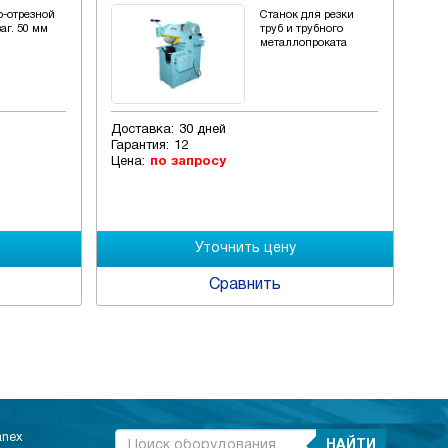
о-отрезной
Станок для резки
заг. 50 мм
труб и трубного
металлопроката
Доставка:
30 дней
Дос
Гарантия:
12
Гар
Цена:
по запросу
Цен
Сравнить
anex
НАЙТИ