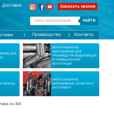
Доставка
Заказать звонок
НАЙТИ
Производство
Контакты
станки
ВЕНТИЛЯЦИОННОЕ
ОБОРУДОВАНИЕ ДЛЯ
ОВАНИЕ ДЛЯ
ПРОИЗВОДСТВА ВОЗДУХОВОДОВ
КИ
И ПРОМЫШЛЕННОЙ
ВЕНТИЛЯЦИИ
ОКОЛО СТАНОЧНОЕ
АЯ МЕБЕЛЬ
ОБОРУДОВАНИЕ, ОСНАСТКА И
ИНСТРУМЕНТ
talex cs-350