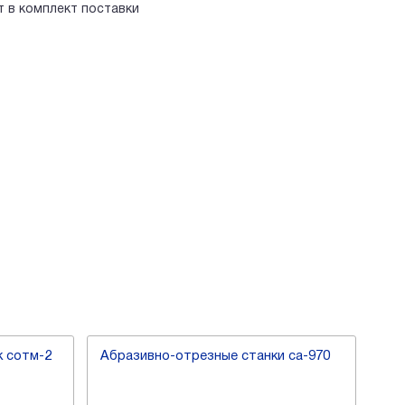
т в комплект поставки
к сотм-2
Абразивно-отрезные станки са-970
Аб