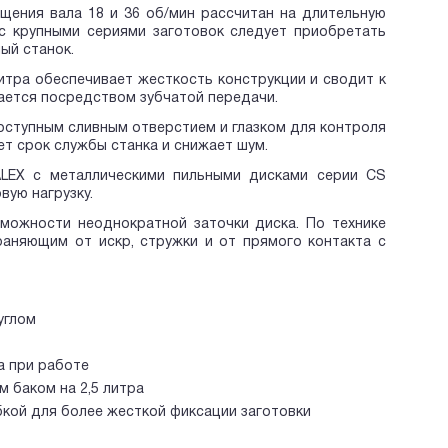
щения вала 18 и 36 об/мин рассчитан на длительную
 с крупными сериями заготовок следует приобретать
ый станок.
тра обеспечивает жeсткость конструкции и сводит к
дается посредством зубчатой передачи.
оступным сливным отверстием и глазком для контроля
т срок службы станка и снижает шум.
ALEX с металлическими пильными дисками серии CS
вую нагрузку.
можности неоднократной заточки диска. По технике
аняющим от искр, стружки и от прямого контакта с
углом
а при работе
 баком на 2,5 литра
бкой для более жесткой фиксации заготовки