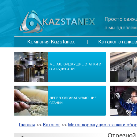
Просто свяжи
а мы сделаем
Каталог станко
Компания Kazstanex
МЕТАЛЛОРЕЖУЩИЕ СТАНКИ И
ОБОРУДОВАНИЕ
ДЕРЕВООБРАБАТЫВАЮЩИЕ
СТАНКИ
Главная
>>
Каталог
>>
Металлорежущие станки и обо
Отрезной 