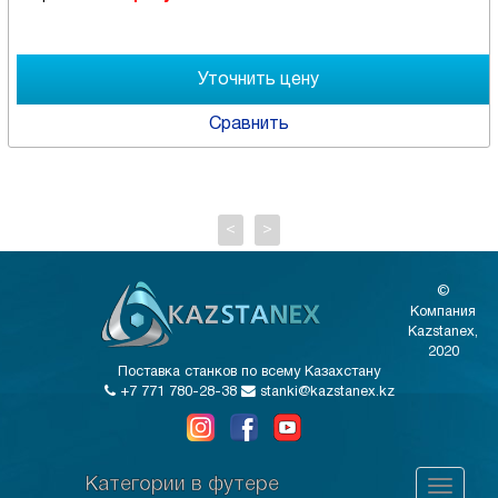
Сравнить
<
>
©
Компания
Kazstanex,
2020
Поставка станков по всему Казахстану
+7 771 780-28-38
stanki@kazstanex.kz
Категории в футере