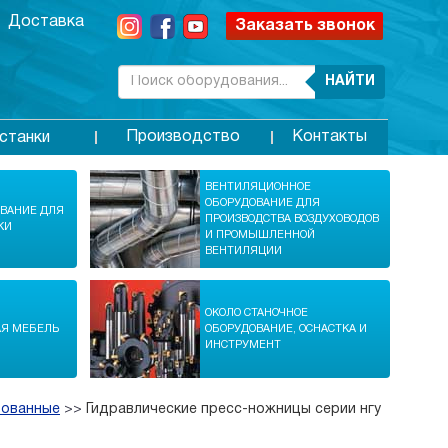
Доставка
Заказать звонок
НАЙТИ
Производство
Контакты
станки
ВЕНТИЛЯЦИОННОЕ
ОБОРУДОВАНИЕ ДЛЯ
ОВАНИЕ ДЛЯ
ПРОИЗВОДСТВА ВОЗДУХОВОДОВ
КИ
И ПРОМЫШЛЕННОЙ
ВЕНТИЛЯЦИИ
ОКОЛО СТАНОЧНОЕ
АЯ МЕБЕЛЬ
ОБОРУДОВАНИЕ, ОСНАСТКА И
ИНСТРУМЕНТ
рованные
>>
Гидравлические пресс-ножницы серии нгу