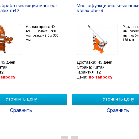
обрабатывающий мастер-
Многофункциональные нож
talex m42
stalex pbs-9
Усилие пресса 42
Размер п
тонны, гибка - 500
мм, разме
мм, резка - 9,5 х 300
мм, глуби
мм
178 мм
45 дней
Доставка:
45 дней
итай
Страна:
Китай
12
Гарантия:
12
запросу
Цена:
по запросу
Сравнить
Сравнить