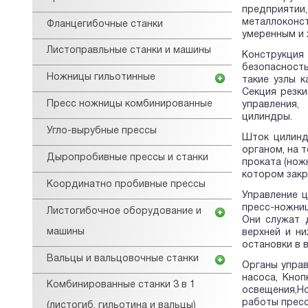
предприяти
металлоконст
Фланцегибочные станки
умеренным и 
Листоправльные станки и машины
Конструкция 
безопасност
Ножницы гильотинные
такие узлы к
Секция резки
Пресс ножницы комбинированные
управления,
цилиндры.
Угло-вырубные прессы
Шток цилинд
органом, на 
Дыропробивные прессы и станки
проката (нож
котором закр
Координатно пробивные прессы
Управление ц
пресс-ножниц
Листогибочное оборудование и
Они служат 
машины
верхней и н
остановки в 
Вальцы и вальцовочные станки
Органы управ
насоса, Кно
Комбинированные станки 3 в 1
освещения,Н
работы пресс
(листогиб, гильотина и вальцы)