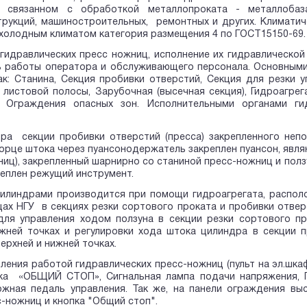
и, связанном с обработкой металлопроката - металлоба
рукций, машиностроительных, ремонтных и других. Климатиче
холодным климатом категория размещения 4 по ГОСТ15150-69.
гидравлических пресс ножниц, исполнение их гидравлической
ь работы оператора и обслуживающего персонала. Основными
ак: Станина, Секция пробивки отверстий, Секция для резки у
 листовой полосы, Зарубочная (высечная секция), Гидроагрег
 Ограждения опасных зон. Исполнительными органами ги
ра секции пробивки отверстий (пресса) закрепленного неп
торце штока через пуансонодержатель закреплен пуансон, явл
ниц), закрепленный шарнирно со станиной пресс-ножниц и полз
еплен режущий инструмент.
илиндрами производится при помощи гидроагрегата, располо
ах НГУ в секциях резки сортового проката и пробивки отвер
для управления ходом ползуна в секции резки сортового п
ижней точках и регулировки хода штока цилиндра в секции 
верхней и нижней точках.
ления работой гидравлических пресс-ножниц (пульт на эл.шкаф
пка «ОБЩИЙ СТОП», Сигнальная лампа подачи напряжения, 
ожная педаль управления. Так же, на панели ограждения в
-ножниц и кнопка "Общий стоп".