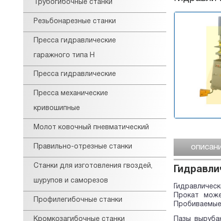
Трубогибочные станки
Резьбонарезные станки
Пресса гидравлические
гаражного типа Н
Пресса гидравлические
Пресса механические
кривошипные
Молот ковочный пневматический
описан
Правильно-отрезные станки
Станки для изготовления гвоздей,
Гидравли
шурупов и саморезов
Гидравличес
Прокат може
Профилегибочные станки
Пробиваемые 
Кромкозагибочные станки
Пазы выруба