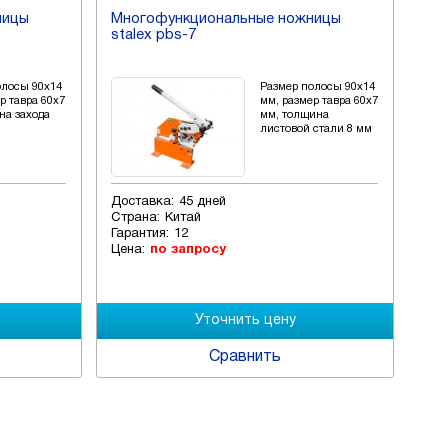
ницы
Многофункциональные ножницы
Пр
stalex pbs-7
hk
олосы 90х14
Размер полосы 90х14
р тавра 60х7
мм, размер тавра 60х7
на захода
мм, толщина
листовой стали 8 мм
Доставка:
45 дней
Дос
Страна:
Китай
Стр
Гарантия:
12
Гар
Цена:
по запросу
Цен
Сравнить