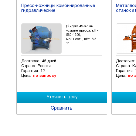
Пресс-ножницы комбинированные
Металло
гидравлические
станок s
еля
Ø круга 45-67 мм,
 -
усилие пресса, кН -
560-1250,
мощность, кВт -5.5-
11.8
Доставка:
45 дней
Доставка:
Страна:
Россия
Страна:
К
Гарантия:
12
Гарантия:
Цена:
по запросу
Цена:
по 
Сравнить