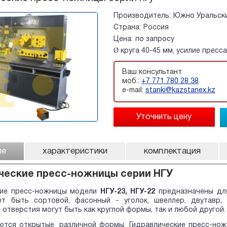
Производитель:
Южно Уральски
Страна:
Россия
Цена:
по запросу
Ø круга 40-45 мм, усилие пресса
Ваш консультант
моб.:
+7 771 780 28 38
e-mail:
stanki@kazstanex.kz
ие
характеристики
комплектация
ческие пресс-ножницы серии НГУ
кие пресс-ножницы модели
НГУ-23, НГУ-22
предназначены для 
т быть сортовой, фасонный - уголок, швеллер, двутавр, п
отверстия могут быть как круглой формы, так и любой другой.
ются открытые, различной формы. Гидравлические пресс-нож