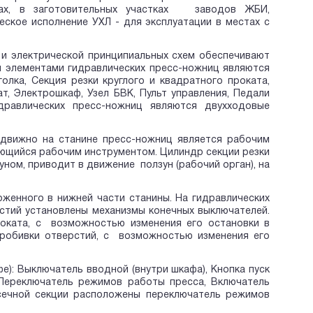
зах, в заготовительных участках заводов ЖБИ,
ское исполнение УХЛ - для эксплуатации в местах с
 и электрической принципиальных схем обеспечивают
 элементами гидравлических пресс-ножниц являются
голка, Секция резки круглого и квадратного проката,
ат, Электрошкаф, Узел БВК, Пульт управления, Педали
дравлических пресс-ножниц являются двухходовые
одвижно на станине пресс-ножниц является рабочим
яющийся рабочим инструментом. Цилиндр секции резки
уном, приводит в движение ползун (рабочий орган), на
женного в нижней части станины. На гидравлических
стий установлены механизмы конечных выключателей.
роката, с возможностью изменения его остановки в
пробивки отверстий, с возможностью изменения его
е): Выключатель вводной (внутри шкафа), Кнопка пуск
Переключатель режимов работы пресса, Включатель
ысечной секции расположены переключатель режимов