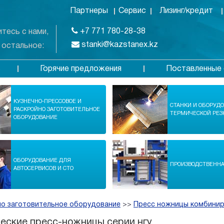
Партнеры
Сервис
Лизинг/кредит
+7 771 780-28-38
тесь с нами,
stanki@kazstanex.kz
 остальное:
Горячие предложения
Поставленные 
в
КУЗНЕЧНО-ПРЕССОВОЕ И
СТАНКИ И ОБОРУД
РАСКРОЙНО ЗАГОТОВИТЕЛЬНОЕ
ТЕРМИЧЕСКОЙ РЕЗ
ОБОРУДОВАНИЕ
ОБОРУДОВАНИЕ ДЛЯ
ПРОИЗВОДСТВЕНН
АВТОСЕРВИСОВ И СТО
но заготовительное оборудование
>>
Пресс ножницы комбини
еские пресс-ножницы серии нгу