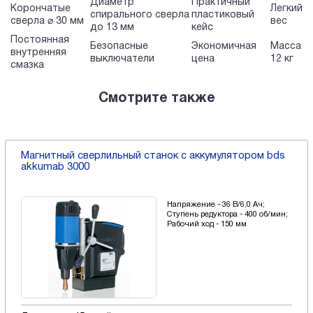
Диаметр
Практичный
Корончатые
Легкий
спирального сверла
пластиковый
сверла ⌀ 30 мм
вес
до 13 мм
кейс
Постоянная
Безопасные
Экономичная
Масса
внутренняя
выключатели
цена
12 кг
смазка
Смотрите также
Магнитный сверлильный станок с аккумулятором bds
akkumab 3000
Напряжение - 36 В/6,0 Ач;
Ступень редуктора - 400 об/мин;
Рабочий ход - 150 мм