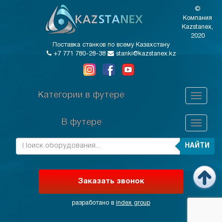
©
Компания
Kazstanex,
2020
Поставка станков по всему Казахстану
+7 771 780-28-38
stanki@kazstanex.kz
Категории в футере
В футере
НАЙТИ
Заказать звонок
разработано в
index group