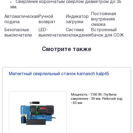
Сверление корончатым сверлом диаметром до 35
мм.
Постоянная
Автоматическая
Ручной
Индикатор
внутренняя
подача
возврат
загрузки
смазка
Безопасные
LED-
Система
Встроенный
выключатели
выключатели
охлаждения
бачок для СОЖ
Смотрите также
Магнитный сверлильный станок karnasch kalp45
Мощность - 1100 Вт; Глубина
сверления - 55 мм; Рабочий ход
- 63 мм