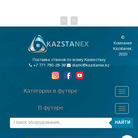
<
>
©
Компания
Kazstanex,
2020
Поставка станков по всему Казахстану
+7 771 780-28-38
stanki@kazstanex.kz
Категории в футере
В футере
НАЙТИ