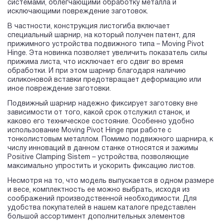
системами, облегчающими обработку металла и
исключающими повреждение заготовок.
В частности, конструкция листогиба включает
специальный шарнир, на который получен патент, для
прижимного устройства подвижного типа – Moving Pivot
Hinge. Эта новинка позволяет увеличить показатель силы
прижима листа, что исключает его сдвиг во время
обработки. И при этом шарнир благодаря наличию
силиконовой вставки предотвращает деформацию или
иное повреждение заготовки.
Подвижный шарнир надежно фиксирует заготовку вне
зависимости от того, какой срок отслужил станок, и
каково его техническое состояние. Особенно удобно
использование Moving Pivot Hinge при работе с
тонколистовым металлом. Помимо подвижного шарнира, к
числу инноваций в данном станке относятся и зажимы
Positive Clamping Sistem – устройства, позволяющие
максимально упростить и ускорить фиксацию листов.
Несмотря на то, что модель выпускается в одном размере
и весе, комплектность ее можно выбрать, исходя из
соображений производственной необходимости. Для
удобства покупателей в нашем каталоге представлен
большой ассортимент дополнительных элементов