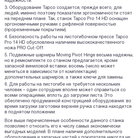
надежности.
Оборудование Tapco создается, прежде всего, для
людей, именно поэтому показатели эргономичности стоят
на переднем плане. Так, станок Tapco Pro 14 HD оснащен
эргономичными ручками с рифленой поверхностью
(прорезиненным покрытием).
Безопасность работы на листогибочном прессе Tapco
Pro 14 HD обусловлена наличием высококачественного
ножа PRO Cut-Off.
Подвижные шарниры Moving Pivot Hinge весьма надежны,
но в ремкомплекте со станком предлагается, кроме
запасной виниловой вставки, восемь (число может
меняться в зависимости от комплектации)
дополнительных шарниров, а также ключи для замены.
Для работы на листогибе не требуется нескольких
человек – один сотрудник вполне может справиться со
всеми операциями, вплоть до загрузки листа. Это
обеспечено продуманной конструкцией оборудования: во
время загрузки заготовки верхняя ручка станка находится
в поднятом положении.
Все выше перечисленные особенности данного станка
позволяют относить его к числу самых экономически
выгодных моделей. В плане наличия дополнительного
оборудования и запасных частей у покупателя никогда не