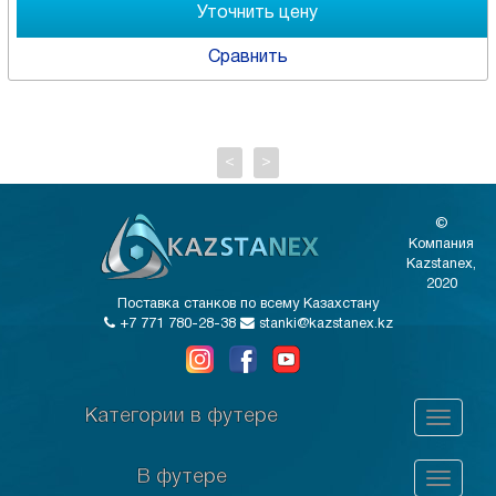
Сравнить
<
>
©
Компания
Kazstanex,
2020
Поставка станков по всему Казахстану
+7 771 780-28-38
stanki@kazstanex.kz
Категории в футере
В футере