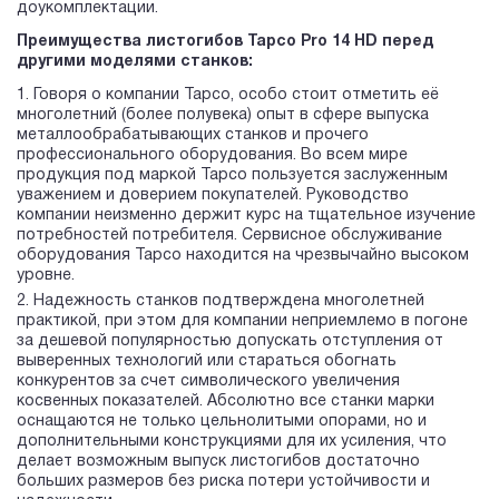
доукомплектации.
Преимущества листогибов Tapco Pro 14 HD перед
другими моделями станков:
Говоря о компании Tapco, особо стоит отметить её
многолетний (более полувека) опыт в сфере выпуска
металлообрабатывающих станков и прочего
профессионального оборудования. Во всем мире
продукция под маркой Tapco пользуется заслуженным
уважением и доверием покупателей. Руководство
компании неизменно держит курс на тщательное изучение
потребностей потребителя. Сервисное обслуживание
оборудования Tapco находится на чрезвычайно высоком
уровне.
Надежность станков подтверждена многолетней
практикой, при этом для компании неприемлемо в погоне
за дешевой популярностью допускать отступления от
выверенных технологий или стараться обогнать
конкурентов за счет символического увеличения
косвенных показателей. Абсолютно все станки марки
оснащаются не только цельнолитыми опорами, но и
дополнительными конструкциями для их усиления, что
делает возможным выпуск листогибов достаточно
больших размеров без риска потери устойчивости и