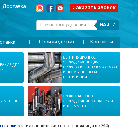
Доставка
Заказать звонок
НАЙТИ
Производство
Контакты
станки
ВЕНТИЛЯЦИОННОЕ
ОБОРУДОВАНИЕ ДЛЯ
ОВАНИЕ ДЛЯ
ПРОИЗВОДСТВА ВОЗДУХОВОДОВ
КИ
И ПРОМЫШЛЕННОЙ
ВЕНТИЛЯЦИИ
ОКОЛО СТАНОЧНОЕ
АЯ МЕБЕЛЬ
ОБОРУДОВАНИЕ, ОСНАСТКА И
ИНСТРУМЕНТ
 станки
>>
Гидравлические пресс-ножницы mx340g