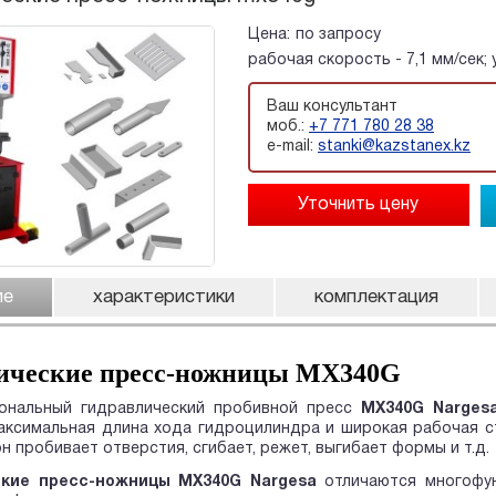
Цена:
по запросу
рабочая скорость - 7,1 мм/сек;
Ваш консультант
моб.:
+7 771 780 28 38
e-mail:
stanki@kazstanex.kz
ие
характеристики
комплектация
ические пресс-ножницы MX340G
ональный гидравлический пробивной пресс
МХ340G Narges
максимальная длина хода гидроцилиндра и широкая рабочая 
н пробивает отверстия, сгибает, режет, выгибает формы и т.д.
ские пресс-ножницы МX340G Nargesa
отличаются многофун