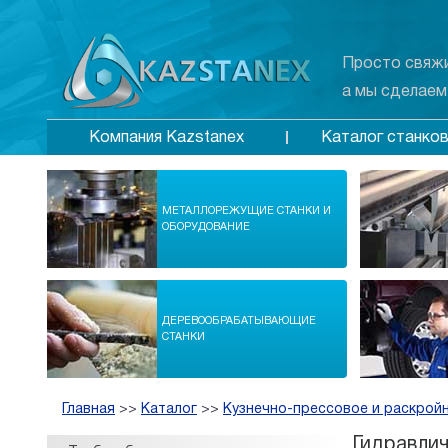
Просто свяжи
а мы сделаем
Каталог станко
Компания Kazstanex
МЕТАЛЛОРЕЖУЩИЕ СТАНКИ И
ОБОРУДОВАНИЕ
ДЕРЕВООБРАБАТЫВАЮЩИЕ
СТАНКИ
Главная
>>
Каталог
>>
Кузнечно-прессовое и раскрой
Гидравли