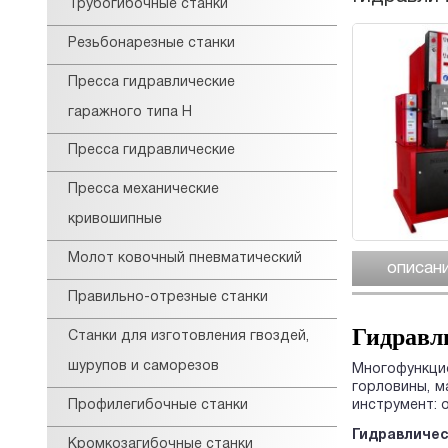
Трубогибочные станки
Резьбонарезные станки
Пресса гидравлические
гаражного типа Н
Пресса гидравлические
Пресса механические
кривошипные
Молот ковочный пневматический
описан
Правильно-отрезные станки
Гидравл
Станки для изготовления гвоздей,
шурупов и саморезов
Многофункци
горловины, 
Профилегибочные станки
инструмент: о
Гидравличе
Кромкозагибочные станки