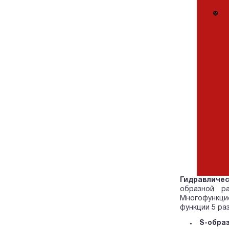
Гидравличе
образной р
Многофункци
функции 5 ра
S-обра