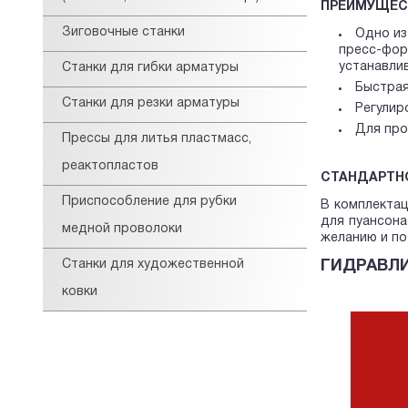
ПРЕИМУЩЕС
Зиговочные станки
Одно из
пресс-фор
устанавли
Станки для гибки арматуры
Быстрая
Станки для резки арматуры
Регулир
Для про
Прессы для литья пластмасс,
реактопластов
СТАНДАРТН
Приспособление для рубки
В комплектац
для пуансона
медной проволоки
желанию и по
Станки для художественной
ГИДРАВЛ
ковки