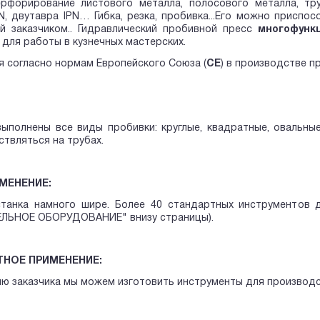
ерфорирование листового металла, полосового металла, тру
, двутавра IPN… Гибка, резка, пробивка...Его можно приспо
ой заказчиком.. Гидравлический пробивной пресс
многофунк
для работы в кузнечных мастерских.
 согласно нормам Европейского Союза (
СЕ
) в производстве 
выполнены все виды пробивки: круглые, квадратные, овальн
твляться на трубах.
МЕНЕНИЕ:
станка намного шире. Более 40 стандартных инструментов д
ЬНОЕ ОБОРУДОВАНИЕ" внизу страницы).
НОЕ ПРИМЕНЕНИЕ:
ю заказчика мы можем изготовить инструменты для производс