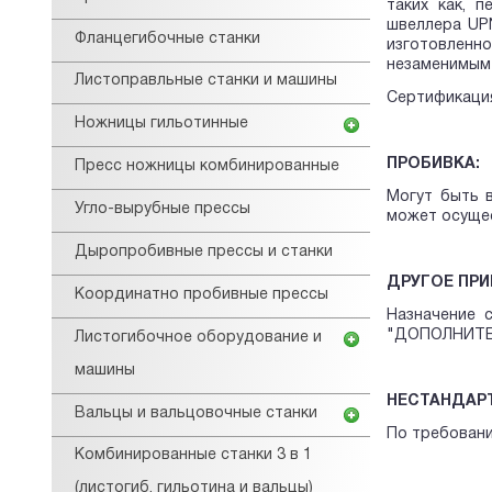
таких как, п
швеллера UPN
Фланцегибочные станки
изготовленн
незаменимым 
Листоправльные станки и машины
Сертификация
Ножницы гильотинные
ПРОБИВКА:
Пресс ножницы комбинированные
Могут быть 
Угло-вырубные прессы
может осущес
Дыропробивные прессы и станки
ДРУГОЕ ПРИ
Координатно пробивные прессы
Назначение 
"ДОПОЛНИТЕЛ
Листогибочное оборудование и
машины
НЕСТАНДАРТ
Вальцы и вальцовочные станки
По требовани
Комбинированные станки 3 в 1
(листогиб, гильотина и вальцы)