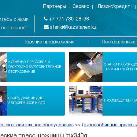
Партнеры
Сервис
Лизинг/кредит
+7 771 780-28-38
тесь с нами,
stanki@kazstanex.kz
 остальное:
Горячие предложения
Поставленные 
в
КУЗНЕЧНО-ПРЕССОВОЕ И
СТАНКИ И ОБОРУД
РАСКРОЙНО ЗАГОТОВИТЕЛЬНОЕ
ТЕРМИЧЕСКОЙ РЕЗ
ОБОРУДОВАНИЕ
ОБОРУДОВАНИЕ ДЛЯ
ПРОИЗВОДСТВЕНН
АВТОСЕРВИСОВ И СТО
но заготовительное оборудование
>>
Дыропробивные прессы и
ческие пресс-ножницы mx340g