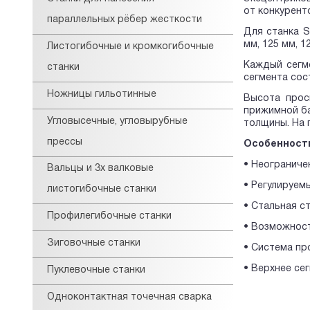
от конкурент
параллельных рёбер жесткости
Для станка S
мм, 125 мм, 1
Листогибочные и кромкогибочные
Каждый сегм
станки
сегмента сост
Ножницы гильотинные
Высота прос
прижимной ба
Угловысечные, угловырубные
толщины. На 
прессы
Особенност
• Неограниче
Вальцы и 3х валковые
• Регулируем
листогибочные станки
• Стальная с
Профилегибочные станки
• Возможност
Зиговочные станки
• Система пр
• Верхнее се
Пуклевочные станки
Одноконтактная точечная сварка