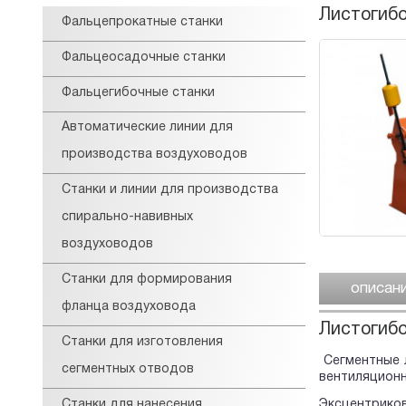
Листогибо
Фальцепрокатные станки
Фальцеосадочные станки
Фальцегибочные станки
Автоматические линии для
производства воздуховодов
Станки и линии для производства
спирально-навивных
воздуховодов
Станки для формирования
описан
фланца воздуховода
Листогибо
Станки для изготовления
Сегментные л
сегментных отводов
вентиляционн
Станки для нанесения
Эксцентрико