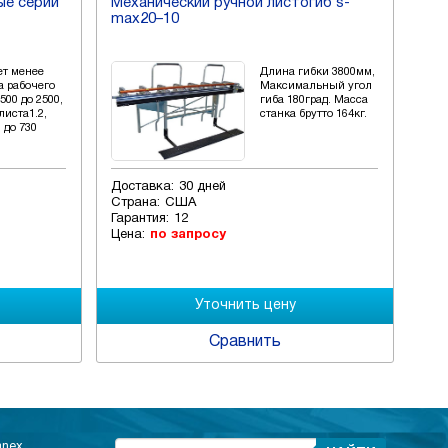
ые серии
Механический ручной листогиб s-
Ст
max20–10
лр-
ет менее
Длина гибки 3800мм,
а рабочего
Максимальный угол
500 до 2500,
гиба 180град. Масса
листа1.2,
станка брутто 164кг.
0 до 730
Доставка:
30 дней
Дос
Страна:
США
Стр
Гарантия:
12
Гар
Цена:
по запросу
Цен
Сравнить
anex