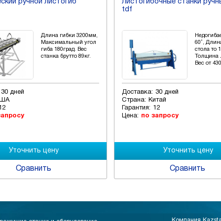
ский ручной листогиб
Листогибочные станки ручн
tdf
Длина гибки 3200мм,
Недогиба
Максимальный угол
60˚, Длин
гиба 180град. Вес
стола то 1
станка брутто 89кг.
Толщина 
Вес от 43
30 дней
Доставка:
30 дней
ША
Страна:
Китай
12
Гарантия:
12
запросу
Цена:
по запросу
Сравнить
Сравнить
Компания Kazst