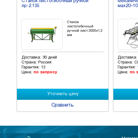
Станок листогибочный ручной
Механиче
лр-2.135
мах20–10
0мм,
Станок
гол
листогибочный
сса
ручной лист 2000х1,2
кг.
мм
Доставка:
30 дней
Доставка:
Страна:
Россия
Страна:
С
Гарантия:
12
Гарантия:
Цена:
по запросу
Цена:
по 
Сравнить