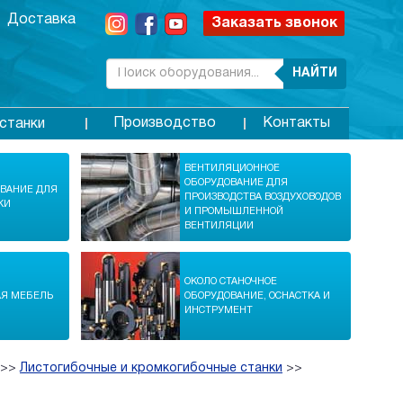
Доставка
Заказать звонок
НАЙТИ
Производство
Контакты
станки
ВЕНТИЛЯЦИОННОЕ
ОБОРУДОВАНИЕ ДЛЯ
ОВАНИЕ ДЛЯ
ПРОИЗВОДСТВА ВОЗДУХОВОДОВ
КИ
И ПРОМЫШЛЕННОЙ
ВЕНТИЛЯЦИИ
ОКОЛО СТАНОЧНОЕ
АЯ МЕБЕЛЬ
ОБОРУДОВАНИЕ, ОСНАСТКА И
ИНСТРУМЕНТ
>>
Листогибочные и кромкогибочные станки
>>