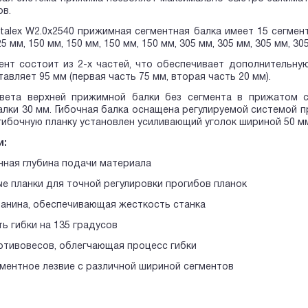
ов.
talex W2.0x2540 прижимная сегментная балка имеет 15 сегмент
25 мм, 150 мм, 150 мм, 150 мм, 150 мм, 305 мм, 305 мм, 305 мм, 30
ент состоит из 2-х частей, что обеспечивает дополнительн
авляет 95 мм (первая часть 75 мм, вторая часть 20 мм).
вета верхней прижимной балки без сегмента в прижатом 
лки 30 мм. Гибочная балка оснащена регулируемой системой п
гибочную планку установлен усиливающий уголок шириной 50 м
и:
нная глубина подачи материала
ые планки для точной регулировки прогибов планок
танина, обеспечивающая жесткость станка
ь гибки на 135 градусов
отивовесов, облегчающая процесс гибки
гментное лезвие с различной шириной сегментов