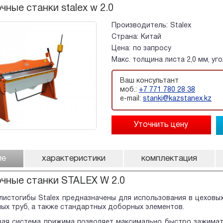
чные станки stalex w 2.0
Производитель:
Stalex
Страна:
Китай
Цена:
по запросу
Макс. толщина листа 2,0 мм, уг
Ваш консультант
моб.:
+7 771 780 28 38
e-mail:
stanki@kazstanex.kz
ие
характеристики
комплектация
чные станки STALEX W 2.0
истогибы Stalex предназначены для использования в цеховых
ых труб, а также стандартных доборных элементов.
вая система прижима позволяет максимально быстро зажимат