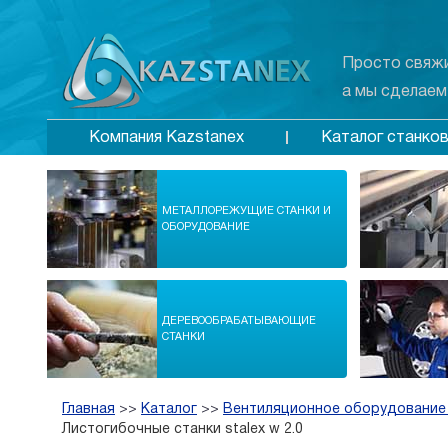
Просто свяжи
а мы сделаем
Каталог станко
Компания Kazstanex
МЕТАЛЛОРЕЖУЩИЕ СТАНКИ И
ОБОРУДОВАНИЕ
ДЕРЕВООБРАБАТЫВАЮЩИЕ
СТАНКИ
Главная
>>
Каталог
>>
Вентиляционное оборудование
Листогибочные станки stalex w 2.0